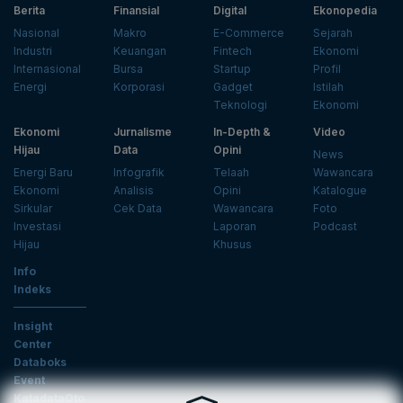
Berita
Finansial
Digital
Ekonopedia
Nasional
Makro
E-Commerce
Sejarah
Industri
Keuangan
Fintech
Ekonomi
Internasional
Bursa
Startup
Profil
Energi
Korporasi
Gadget
Istilah
Teknologi
Ekonomi
Ekonomi
Jurnalisme
In-Depth &
Video
Hijau
Data
Opini
News
Energi Baru
Infografik
Telaah
Wawancara
Ekonomi
Analisis
Opini
Katalogue
Sirkular
Cek Data
Wawancara
Foto
Investasi
Laporan
Podcast
Hijau
Khusus
Info
Indeks
Insight
Center
Databoks
Event
KatadataOto