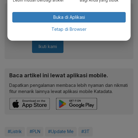
Lebih mudah berbagi artikel
Bagi Anda yang sibuk
Berita Katadata.co.id di WhatsApp
Buka di Aplikasi
Anda
Dapatkan akses cepat ke berita terkini dan data
Tetap di Browser
berharga dari WhatsApp Channel Katadata.co.id
Ikuti kami
Baca artikel ini lewat aplikasi mobile.
Dapatkan pengalaman membaca lebih nyaman dan nikmati
fitur menarik lainnya lewat aplikasi mobile Katadata.
#Listrik
#PLN
#Update Me
#3T