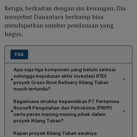
Ketiga, berkaitan dengan sisi keuangan. Dia
menyebut Danantara berharap bisa
mendapatkan sumber pendanaan yang
bagus.
FAQ
Apa saja tiga komponen yang belum selesai
sehingga keputusan akhir investasi (FID)
•
proyek Grass Root Refinery Kilang Tuban
masih tertunda?
Menurut Wiko Migantoro, tiga komponen yang masih
Bagaimana struktur kepemilikan PT Pertamina
harus diselesaikan meliputi: pertama, perhitungan
Rosneft Pengolahan dan Petrokimia (PRPP)
•
belanja modal atau capex yang berasal dari hasil
serta peran masing‑masing pihak dalam
lelang; kedua, analisis penawaran‑permintaan produk
proyek Kilang Tuban?
kilang, khususnya dampak masuknya bio‑bio yang
PT Pertamina Rosneft Pengolahan dan Petrokimia
akan mengurangi konsumsi bahan bakar fosil; ketiga,
Kapan proyek Kilang Tuban awalnya
(PRPP) merupakan perusahaan patungan yang