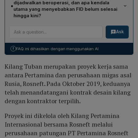
penyusunan struktur keuangan yang mencakup
dijadwalkan beroperasi, dan apa kendala
•
didirikan pada November 2017. Dalam skema
pencarian sumber pendanaan yang memadai.
utama yang menyebabkan FID belum selesai
kepemilikannya, Pertamina memegang 55% saham,
hingga kini?
Ketiganya harus final sebelum FID dapat ditetapkan.
sedangkan Rosneft, perusahaan migas asal Rusia,
Proyek Kilang Tuban awalnya ditargetkan mulai
memiliki 45%. Pertamina berperan sebagai pemilik
Ask
beroperasi pada tahun 2025. Kendala utama yang
mayoritas dan koordinator utama operasional di
menunda final investment decision (FID) adalah belum
Indonesia, sementara Rosneft menyediakan teknologi,
selesainya tiga komponen kritis: penetapan capex dari
keahlian teknik, serta sebagian investasi untuk
!
FAQ ini dihasilkan dengan menggunakan AI
lelang, perhitungan kembali penawaran‑permintaan
pengembangan kilang tersebut.
produk mengingat masuknya bio‑bio yang mengurangi
Kilang Tuban merupakan proyek kerja sama
kebutuhan bahan bakar fosil, serta penyusunan skema
pembiayaan yang memadai. Sampai saat ini, proses
antara Pertamina dan perusahaan migas asal
pembersihan lahan dan tahap FEED sudah selesai,
Rusia, Rosneft. Pada Oktober 2019, keduanya
namun ketiga aspek tersebut masih berada dalam
telah menandatangani kontrak desain kilang
tahap penyelesaian.
dengan kontraktor terpilih.
Proyek ini dikelola oleh Kilang Pertamina
Internasional bersama Rosneft melalui
perusahaan patungan PT Pertamina Rosneft