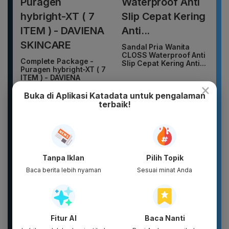
Sandal Pria Wanita
CLOSS Waterproof Anti
Complete Package -
Slip Cepat Kering Anti...
Puragen hybright-XT ( 7
ITEM ) - DAVIENA
×
SKINCARE
Buka di Aplikasi Katadata untuk pengalaman
terbaik!
Tanpa Iklan
Pilih Topik
Baca berita lebih nyaman
Sesuai minat Anda
WHITE INC Alpha Glow
White Body Lotion
New 2026 Pamelo.id
Whitening &
Setelan Anak 17
Moisturizing |...
Agustus Dirgahayu 81
2026 Katun...
Fitur AI
Baca Nanti