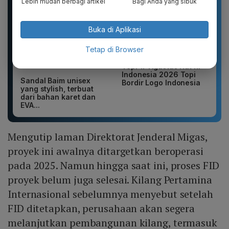
Lebih mudah berbagi artikel
Bagi Anda yang sibuk
Buka di Aplikasi
Tetap di Browser
Topi 17 Agustus Hut RI
Indonesia 2026 Topi
Sandal Baim unisex
Bordir Logo Indonesia
yang stylish, terbuat
dari bahan karet dan
EVA...
Mengutip laman Direktorat Jenderal Migas,
proyek ini awalnya ditargetkan beroperasi
pada 2025. Namun hingga saat ini, proses FID
proyek belum juga selesai. Kilang Pertamina
Internasional sebelumnya menyebut setelah
FID ditetapkan, perusahaan akan segera
melanjutkan pembangunan kilang, termasuk