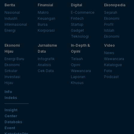
Berita
Finansial
Digital
Ekonopedia
Nasional
Makro
E-Commerce
Sejarah
Industri
Keuangan
Fintech
Ekonomi
Internasional
Bursa
Startup
Profil
Energi
Korporasi
Gadget
Istilah
Teknologi
Ekonomi
Ekonomi
Jurnalisme
In-Depth &
Video
Hijau
Data
Opini
News
Energi Baru
Infografik
Telaah
Wawancara
Ekonomi
Analisis
Opini
Katalogue
Sirkular
Cek Data
Wawancara
Foto
Investasi
Laporan
Podcast
Hijau
Khusus
Info
Indeks
Insight
Center
Databoks
Event
KatadataOto