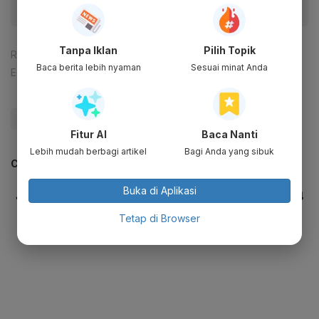
Tanpa Iklan
Pilih Topik
Reporter:
Mela Syaharani
Baca berita lebih nyaman
Sesuai minat Anda
Editor:
Ameidyo Daud Nasution
#PLN
#Sumatra
#Update Me
Fitur AI
Baca Nanti
Lebih mudah berbagi artikel
Bagi Anda yang sibuk
CEK JUGA DATA INI
Buka di Aplikasi
Tetap di Browser