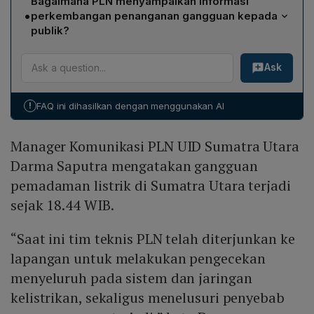
Bagaimana PLN menyampaikan informasi
melakukan pengecekan menyeluruh pada sistem dan
•
perkembangan penanganan gangguan kepada
jaringan kelistrikan, menelusuri penyebab gangguan,
publik?
serta mempercepat pemulihan secara bertahap agar
PLN menyampaikan perkembangan penanganan
pasokan listrik kembali normal.
Ask
gangguan secara berkala melalui aplikasi PLN Mobile
dan layanan Contact Center PLN 123, sambil
mengimbau masyarakat tetap tenang dan bijak dalam
!
FAQ ini dihasilkan dengan menggunakan AI
menggunakan informasi yang beredar.
Manager Komunikasi PLN UID Sumatra Utara
Darma Saputra mengatakan gangguan
pemadaman listrik di Sumatra Utara terjadi
sejak 18.44 WIB.
“Saat ini tim teknis PLN telah diterjunkan ke
lapangan untuk melakukan pengecekan
menyeluruh pada sistem dan jaringan
kelistrikan, sekaligus menelusuri penyebab