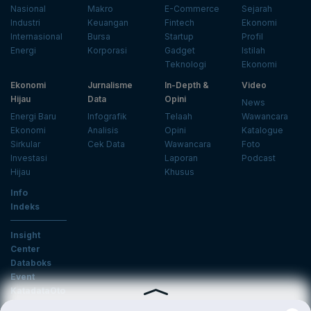
Nasional
Makro
E-Commerce
Sejarah
Industri
Keuangan
Fintech
Ekonomi
Internasional
Bursa
Startup
Profil
Energi
Korporasi
Gadget
Istilah
Teknologi
Ekonomi
Ekonomi
Jurnalisme
In-Depth &
Video
Hijau
Data
Opini
News
Energi Baru
Infografik
Telaah
Wawancara
Ekonomi
Analisis
Opini
Katalogue
Sirkular
Cek Data
Wawancara
Foto
Investasi
Laporan
Podcast
Hijau
Khusus
Info
Indeks
Insight
Center
Databoks
Event
KatadataOto