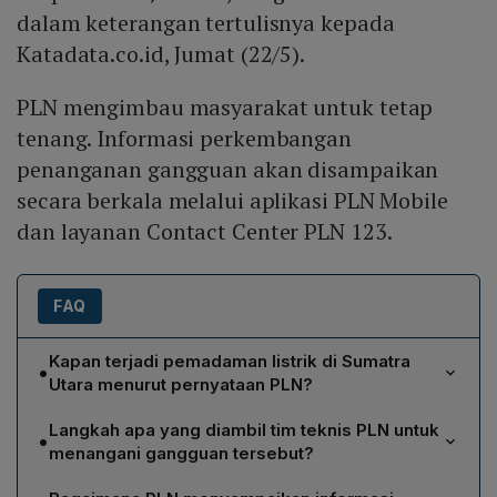
dalam keterangan tertulisnya kepada
Katadata.co.id, Jumat (22/5).
PLN mengimbau masyarakat untuk tetap
tenang. Informasi perkembangan
penanganan gangguan akan disampaikan
secara berkala melalui aplikasi PLN Mobile
dan layanan Contact Center PLN 123.
FAQ
Kapan terjadi pemadaman listrik di Sumatra
•
Utara menurut pernyataan PLN?
Pemadaman listrik di Sumatra Utara dilaporkan mulai
Langkah apa yang diambil tim teknis PLN untuk
•
terjadi pada pukul 18.44 WIB, sebagaimana
menangani gangguan tersebut?
disampaikan oleh Manager Komunikasi PLN UID
Tim teknis PLN telah diterjunkan ke lapangan untuk
Sumatra Utara, Darma Saputra.