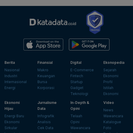
Berita
Finansial
Digital
Ekonopedia
Nasional
Makro
E-Commerce
Sejarah
Industri
Keuangan
Fintech
Ekonomi
Internasional
Bursa
Startup
Profil
Energi
Korporasi
Gadget
Istilah
Teknologi
Ekonomi
Ekonomi
Jurnalisme
In-Depth &
Video
Hijau
Data
Opini
News
Energi Baru
Infografik
Telaah
Wawancara
Ekonomi
Analisis
Opini
Katalogue
Sirkular
Cek Data
Wawancara
Foto