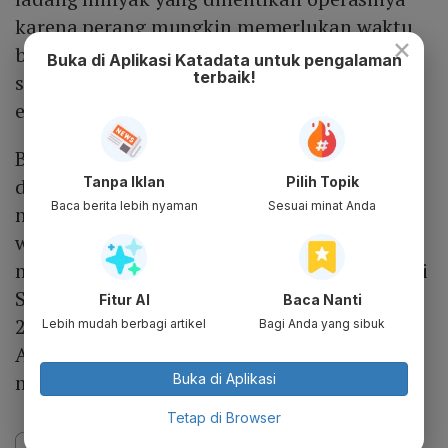
karena perang mungkin memerlukan waktu
×
berbulan-bulan untuk kembali berproduksi,
Buka di Aplikasi Katadata untuk pengalaman
terbaik!
serta perbaikan kerusakan infrastruktur
energi akibat serangan drone dan rudal.
Beberapa kapal tanker memang mulai keluar
Tanpa Iklan
Pilih Topik
dari Teluk Persia melalui selat tersebut,
Baca berita lebih nyaman
Sesuai minat Anda
namun terdapat tanda-tanda di berbagai
wilayah dunia persediaan minyak sedang
menyusut secara drastis. Stok bahan bakar di
Singapura berada pada level terendah sejak
Fitur AI
Baca Nanti
2013, sementara persediaan minyak mentah
Lebih mudah berbagi artikel
Bagi Anda yang sibuk
AS telah menurun dengan cepat selama lima
minggu terakhir.
Buka di Aplikasi
Tetap di Browser