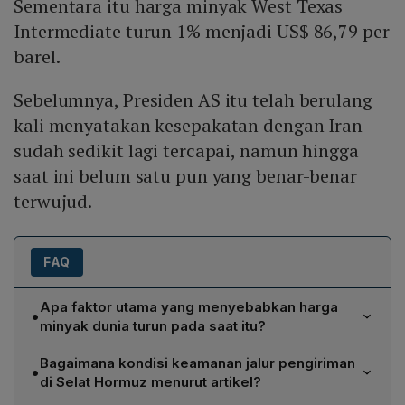
Sementara itu harga minyak West Texas
Intermediate turun 1% menjadi US$ 86,79 per
barel.
Sebelumnya, Presiden AS itu telah berulang
kali menyatakan kesepakatan dengan Iran
sudah sedikit lagi tercapai, namun hingga
saat ini belum satu pun yang benar-benar
terwujud.
FAQ
Apa faktor utama yang menyebabkan harga
•
minyak dunia turun pada saat itu?
Penurunan harga minyak dunia dipicu oleh sinyal
Bagaimana kondisi keamanan jalur pengiriman
•
adanya kesepakatan damai antara Amerika Serikat dan
di Selat Hormuz menurut artikel?
Iran. Presiden AS Donald Trump menyatakan bahwa