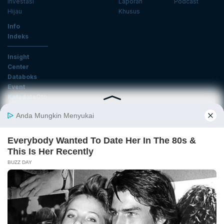
Investasi
Laporan
Podcast
Hijau
Khusus
Info
Indeks
Insight
Center
Databoks
Event
KatadataOto
Langganan Newsletter
Email
Daftar
Ikuti Kami
Tentang Katadata
Advertising
Karier
Pedoman Media Siber
Kebijakan Privasi
Disclaimer
Hubungi Kami