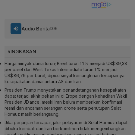
Audio Berita
1:06
RINGKASAN
Harga minyak dunia turun; Brent turun 1,1 % menjadi US$ 89,38
per barel dan West Texas Intermediate turun 1 % menjadi
US$ 86,79 per barel, dipicu sinyal kemungkinan tercapainya
kesepakatan damai antara AS dan Iran.
Presiden Trump menyatakan penandatanganan kesepakatan
dapat terjadi akhir pekan ini di Eropa dengan kehadiran Wakil
Presiden JD ance, meski Iran belum memberikan konfirmasi
resmi dan ancaman serangan drone serta penutupan Selat
Hormuz masih berlangsung.
Jika perjanjian tercapai, jalur pelayaran di Selat Hormuz dapat
dibuka kembali dan Iran berkomitmen tidak mengembangkan
senjata nuklir, namun pembersihan ranjau, restart ladang