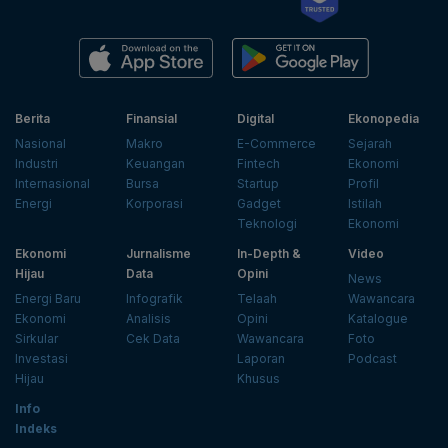
Berita
Finansial
Digital
Ekonopedia
Nasional
Makro
E-Commerce
Sejarah
Industri
Keuangan
Fintech
Ekonomi
Internasional
Bursa
Startup
Profil
Energi
Korporasi
Gadget
Istilah
Teknologi
Ekonomi
Ekonomi
Jurnalisme
In-Depth &
Video
Hijau
Data
Opini
News
Energi Baru
Infografik
Telaah
Wawancara
Ekonomi
Analisis
Opini
Katalogue
Sirkular
Cek Data
Wawancara
Foto
Investasi
Laporan
Podcast
Hijau
Khusus
Info
Indeks