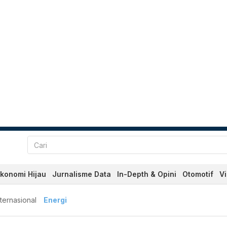
konomi Hijau
Jurnalisme Data
In-Depth & Opini
Otomotif
V
nternasional
Energi