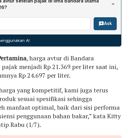
avtur setelah pajak di lima bandara utama
khususnya Mean of Platts Singapore (MOPS) Kerosene/Jet.
26?
egulator Kementerian ESDM dipakai, sehingga bila harga
run menjadi Rp 21.369/liter (dari Rp 24.697). Di Ngurah
 avtur domestik juga berkurang, seperti dijelaskan
Ask
04 (dari Rp 26.133). Di Kualanamu (KNO) menjadi Rp 21.948
rth MV. Dumatubun.
a (SUB) menjadi Rp 22.104 (dari Rp 25.966). Di Sultan
Rp 22.226 (dari Rp 26.177).
 menggunakan AI
Pertamina
, harga avtur di Bandara
pajak menjadi Rp 21.369 per liter saat ini,
umnya Rp 24.697 per liter.
arga yang kompetitif, kami juga terus
oduk sesuai spesifikasi sehingga
 manfaat optimal, baik dari sisi performa
iensi penggunaan bahan bakar,” kata Kitty
tip Rabu (1/7).