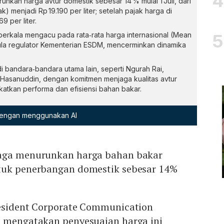
nkan harga avtur domestik sebesar 14 % mulai 1 Juli, dari
ak) menjadi Rp 19.190 per liter; setelah pajak harga di
9 per liter.
erkala mengacu pada rata‑rata harga internasional (Mean
mula regulator Kementerian ESDM, mencerminkan dinamika
i bandara‑bandara utama lain, seperti Ngurah Rai,
 Hasanuddin, dengan komitmen menjaga kualitas avtur
katkan performa dan efisiensi bahan bakar.
 dengan menggunakan AI
iaga menurunkan harga bahan bakar
tuk penerbangan domestik sebesar 14%
resident Corporate Communication
, mengatakan penyesuaian harga ini