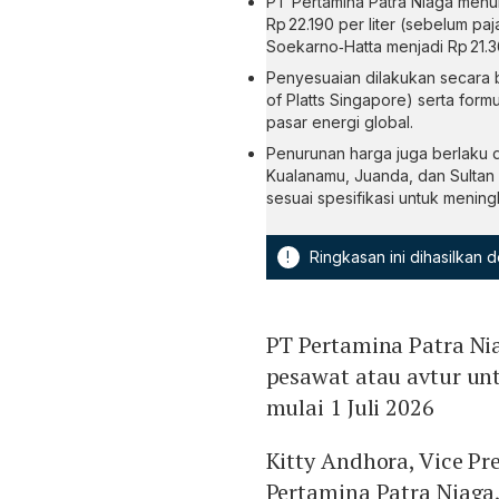
PT Pertamina Patra Niaga menuru
Rp 22.190 per liter (sebelum paj
Soekarno‑Hatta menjadi Rp 21.36
Penyesuaian dilakukan secara b
of Platts Singapore) serta for
pasar energi global.
Penurunan harga juga berlaku d
Kualanamu, Juanda, dan Sultan
sesuai spesifikasi untuk mening
!
Ringkasan ini dihasilkan
PT Pertamina Patra N
pesawat atau avtur un
mulai 1 Juli 2026
Kitty Andhora, Vice P
Pertamina Patra Niaga