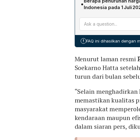
Berapa penurunan harga 
•
publikasi internasional, 
Indonesia pada 1 Juli 20
Formula yang ditetapkan r
Di Soekarno‑Hatta harga tu
energi global turun, harga
Rai (DPS) menjadi Rp 22.2
Corporate Secretary Robe
(dari Rp 25.699). Di Juand
Hasanuddin (UPG) menjadi 
!
FAQ ini dihasilkan dengan
Menurut laman resmi
Soekarno Hatta setelah 
turun dari bulan sebel
“Selain menghadirkan h
memastikan kualitas pr
masyarakat memperoleh
kendaraan maupun efis
dalam siaran pers, diku