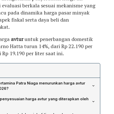
 evaluasi berkala sesuai mekanisme yang
acu pada dinamika harga pasar minyak
pek fiskal serta daya beli dan
kat.
harga
avtur
untuk penerbangan domestik
rno Hatta turun 14%, dari Rp 22.190 per
 Rp 19.190 per liter saat ini.
rtamina Patra Niaga menurunkan harga avtur
2026?
rupakan bagian dari evaluasi berkala yang mengacu
enyesuaian harga avtur yang diterapkan oleh
 minyak dunia, pertimbangan aspek fiskal, serta daya
mian masyarakat, sesuai pernyataan Vice President
tiap bulan dengan mengacu pada rata‑rata harga
Kitty Andhora.