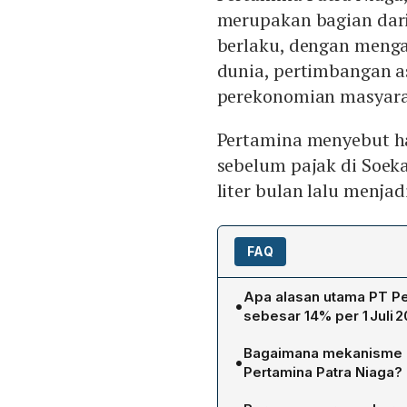
merupakan bagian dari
berlaku, dengan meng
dunia, pertimbangan as
perekonomian masyara
Pertamina menyebut 
sebelum pajak di Soeka
liter bulan lalu menjadi
FAQ
Apa alasan utama PT Pe
•
sebesar 14% per 1 Juli 
Penurunan harga avtur me
Bagaimana mekanisme p
•
pada dinamika harga pasar
Pertamina Patra Niaga?
beli dan kondisi perekono
Penyesuaian dilakukan se
Corporate Communication 