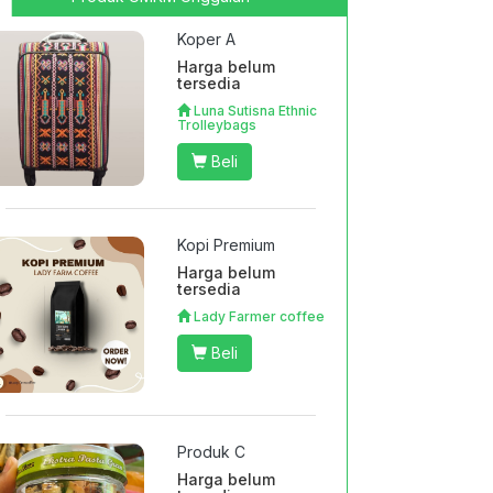
Koper A
Harga belum
tersedia
Luna Sutisna Ethnic
Trolleybags
Beli
Kopi Premium
Harga belum
tersedia
Lady Farmer coffee
Beli
Produk C
Harga belum