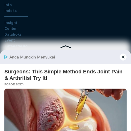
Info
Indeks
Insight
Center
Databoks
Event
KatadataOto
Langganan Newsletter
Email
Daftar
Ikuti Kami
Tentang Katadata
Advertising
Karier
Pedoman Media Siber
Kebijakan Privasi
Disclaimer
Hubungi Kami
©2026 Katadata. Hak cipta dilindungi Undang-undang.