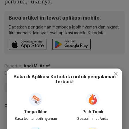
perbaiki," ujarnya.
Baca artikel ini lewat aplikasi mobile.
Dapatkan pengalaman membaca lebih nyaman dan nikmati
fitur menarik lainnya lewat aplikasi mobile Katadata.
Reporter:
Andi M. Arief
×
Editor:
Agustiyanti
Buka di Aplikasi Katadata untuk pengalaman
terbaik!
#Jagung
#Impor
#Update Me
CEK JUGA DATA INI
Tanpa Iklan
Pilih Topik
Baca berita lebih nyaman
Sesuai minat Anda