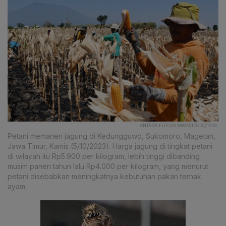
ANTARA FOTO/SISWOWIDODO/TOM.
Petani memanen jagung di Kedungguwo, Sukomoro, Magetan,
Jawa Timur, Kamis (5/10/2023). Harga jagung di tingkat petani
di wilayah itu Rp5.900 per kilogram, lebih tinggi dibanding
musim panen tahun lalu Rp4.000 per kilogram, yang menurut
petani disebabkan meningkatnya kebutuhan pakan ternak
ayam.