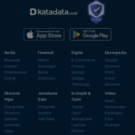
Berita
Finansial
Digital
Ekonopedia
Nasional
Makro
E-Commerce
Sejarah
Industri
Keuangan
Fintech
Ekonomi
Internasional
Bursa
Startup
Profil
Energi
Korporasi
Gadget
Istilah
Teknologi
Ekonomi
Ekonomi
Jurnalisme
In-Depth &
Video
Hijau
Data
Opini
News
Energi Baru
Infografik
Telaah
Wawancara
Ekonomi
Analisis
Opini
Katalogue
Sirkular
Cek Data
Wawancara
Foto
Investasi
Laporan
Podcast
Hijau
Khusus