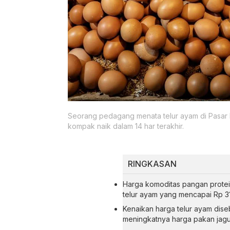
Seorang pedagang menata telur ayam di Pasar K
kompak naik dalam 14 har terakhir.
RINGKASAN
Harga komoditas pangan protei
telur ayam yang mencapai Rp 31
Kenaikan harga telur ayam dis
meningkatnya harga pakan jagu