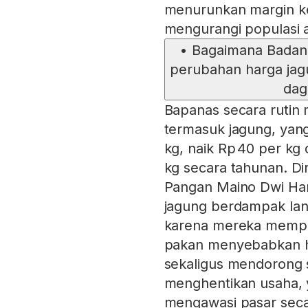
menurunkan margin k
mengurangi populasi 
•
Bagaimana Badan
perubahan harga jag
dag
Bapanas secara rutin
termasuk jagung, yang 
kg, naik Rp 40 per kg 
kg secara tahunan. Di
Pangan Maino Dwi Ha
jagung berdampak lan
karena mereka mempro
pakan menyebabkan ha
sekaligus mendorong 
menghentikan usaha, 
mengawasi pasar seca