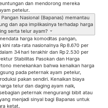
euntungan dan mendorong mereka
ayam petelur.
 Pangan Nasional (Bapanas) memantau
ung dan apa implikasinya terhadap harga
ing serta telur ayam?
 mendata harga komoditas pangan,
kini rata‑rata nasionalnya Rp 8.670 per
dalam 34 hari terakhir dan Rp 2.530 per
rektur Stabilitas Pasokan dan Harga
rtono menekankan bahwa kenaikan harga
gsung pada peternak ayam petelur,
duksi pakan sendiri. Kenaikan biaya
rga telur dan daging ayam naik,
sebagian peternak mengurangi bibit atau
yang menjadi sinyal bagi Bapanas untuk
ra ketat.