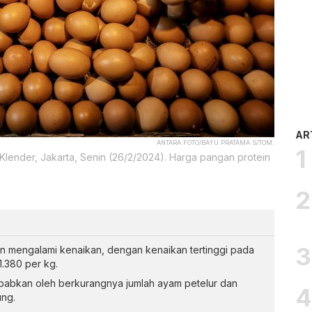
AR
ANTARA FOTO/BAYU PRATAMA S/TOM.
lender, Jakarta, Senin (26/2/2024). Harga pangan protein
n mengalami kenaikan, dengan kenaikan tertinggi pada
.380 per kg.
ebabkan oleh berkurangnya jumlah ayam petelur dan
ng.