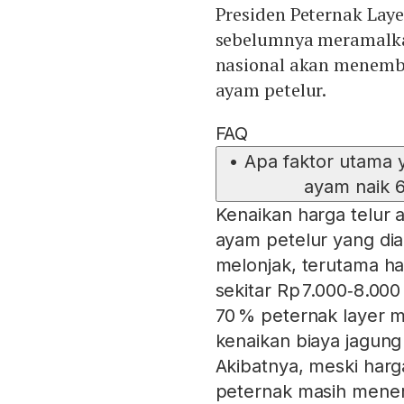
Presiden Peternak Lay
sebelumnya meramalkan
nasional akan menembu
ayam petelur.
FAQ
•
Apa faktor utama 
ayam naik 6
Kenaikan harga telur 
ayam petelur yang dia
melonjak, terutama ha
sekitar Rp 7.000‑8.00
70 % peternak layer m
kenaikan biaya jagung
Akibatnya, meski harg
peternak masih mener