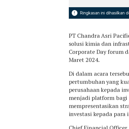
!
Ringkasan ini dihasilkan
PT Chandra Asri Pacif
solusi kimia dan infras
Corporate Day forum d
Maret 2024.
Di dalam acara terseb
pertumbuhan yang kuat
perusahaan kepada inv
menjadi platform bag
mempresentasikan strat
investasi kepada para 
Chief Financial Office