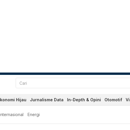
konomi Hijau
Jurnalisme Data
In-Depth & Opini
Otomotif
V
Internasional
Energi