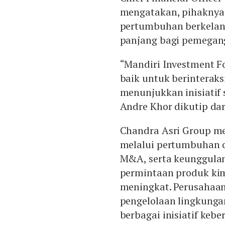
mengatakan, pihaknya
pertumbuhan berkelan
panjang bagi pemegan
“Mandiri Investment 
baik untuk berinteraks
menunjukkan inisiatif 
Andre Khor dikutip dari
Chandra Asri Group me
melalui pertumbuhan 
M&A, serta keunggula
permintaan produk kim
meningkat. Perusahaa
pengelolaan lingkung
berbagai inisiatif kebe