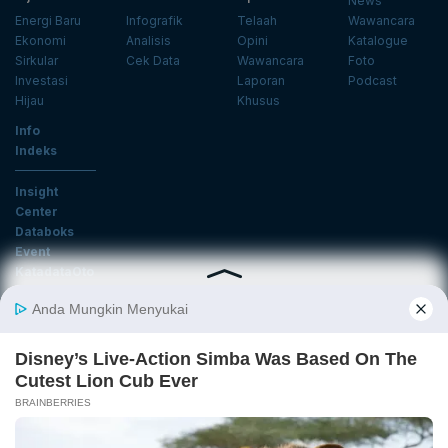
News
Energi Baru
Infografik
Telaah
Wawancara
Ekonomi
Analisis
Opini
Katalogue
Sirkular
Cek Data
Wawancara
Foto
Investasi
Laporan
Podcast
Hijau
Khusus
Info
Indeks
Insight
Center
Databoks
Event
KatadataOto
Langganan Newsletter
Email
Daftar
Ikuti Kami