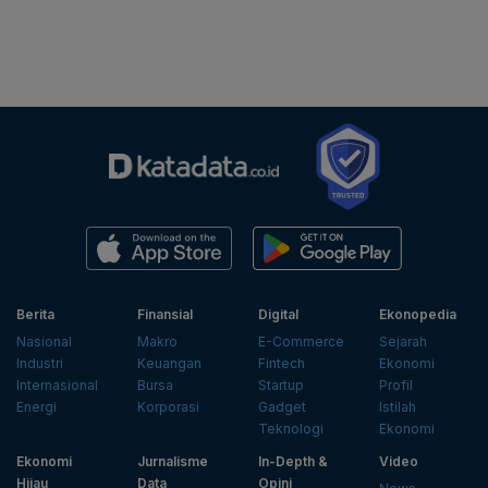
Berita
Finansial
Digital
Ekonopedia
Nasional
Makro
E-Commerce
Sejarah
Industri
Keuangan
Fintech
Ekonomi
Internasional
Bursa
Startup
Profil
Energi
Korporasi
Gadget
Istilah
Teknologi
Ekonomi
Ekonomi
Jurnalisme
In-Depth &
Video
Hijau
Data
Opini