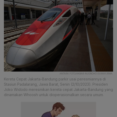
ANTARA FOTO/AKBAR NUGROHO GUMAY/RWA.
Kereta Cepat Jakarta-Bandung parkir usai peresmiannya di
Stasiun Padalarang, Jawa Barat, Senin (2/10/2023). Presiden
Joko Widodo meresmikan kereta cepat Jakarta-Bandung yang
dinamakan Whoosh untuk dioperasionalkan secara umum.