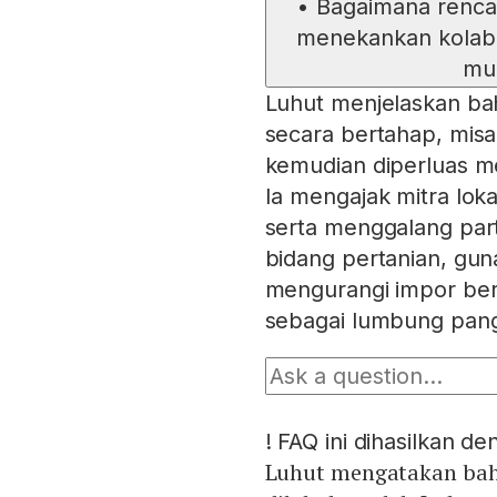
•
Bagaimana renca
menekankan kolabor
mud
Luhut menjelaskan ba
secara bertahap, misal
kemudian diperluas me
Ia mengajak mitra lok
serta menggalang part
bidang pertanian, gun
mengurangi impor ber
sebagai lumbung pan
!
FAQ ini dihasilkan d
Luhut mengatakan bah