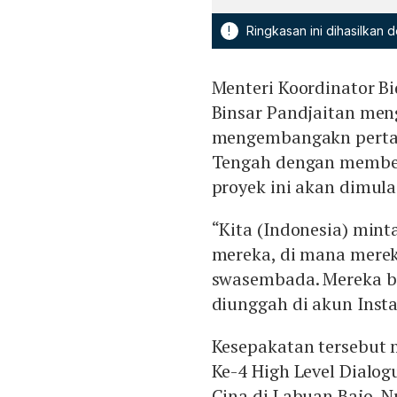
!
Ringkasan ini dihasilkan
Menteri Koordinator B
Binsar Pandjaitan me
mengembangakn pertan
Tengah dengan member
proyek ini akan dimula
“Kita (Indonesia) min
mereka, di mana merek
swasembada. Mereka be
diunggah di akun Ins
Kesepakatan tersebut 
Ke-4 High Level Dialo
Cina di Labuan Bajo, N