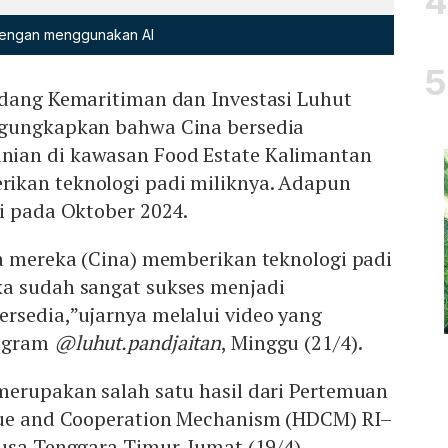
 dengan menggunakan AI
idang Kemaritiman dan Investasi Luhut
ngungkapkan bahwa Cina bersedia
ian di kawasan Food Estate Kalimantan
ikan teknologi padi miliknya. Adapun
i pada Oktober 2024.
ta mereka (Cina) memberikan teknologi padi
a sudah sangat sukses menjadi
rsedia,”ujarnya melalui video yang
tagram
@luhut.pandjaitan
, Minggu (21/4).
merupakan salah satu hasil dari Pertemuan
gue and Cooperation Mechanism (HDCM) RI–
usa Tenggara Timur, Jumat (19/4).