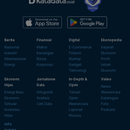
Berita
Finansial
Digital
Ekonopedia
Nasional
Makro
E-Commerce
Sejarah
Industri
Keuangan
Fintech
Ekonomi
Internasional
Bursa
Startup
Profil
Energi
Korporasi
Gadget
Istilah
Teknologi
Ekonomi
Ekonomi
Jurnalisme
In-Depth &
Video
Hijau
Data
Opini
News
Energi Baru
Infografik
Telaah
Wawancara
Ekonomi
Analisis
Opini
Katalogue
Sirkular
Cek Data
Wawancara
Foto
Investasi
Laporan
Podcast
Hijau
Khusus
Info
Indeks