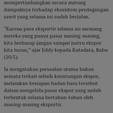
internasional. Dengan mekanisme pembelian dari
mempertimbangkan secara matang
produsen atau eksportir dan penjualan ke pasar global,
dampaknya terhadap ekosistem perdagangan
pemerintah dapat lebih efektif mengatur aliran devisa
sawit yang selama ini sudah berjalan.
dan menegakkan kebijakan perdagangan yang selaras
dengan kepentingan makroekonomi nasional.
“Karena para eksportir selama ini memang
mereka yang punya pasar masing-masing,
kita berharap jangan sampai justru ekspor
kita turun,” ujar Eddy kepada Katadata, Rabu
(20/5).
Ia mengatakan persoalan utama bukan
semata terkait selisih keuntungan ekspor,
melainkan kesiapan badan baru tersebut
dalam mengelola pasar ekspor yang sudah
terbentuk selama bertahun-tahun oleh
masing-masing eksportir.