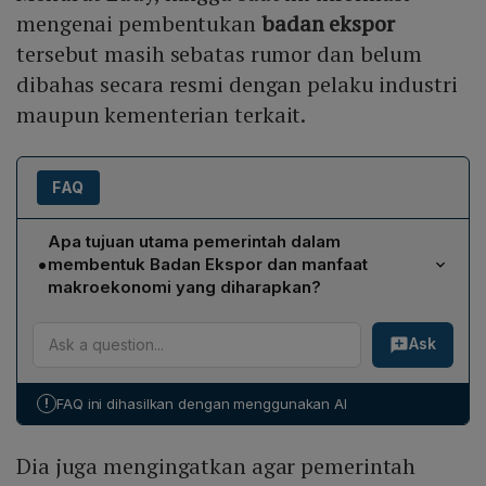
mengenai pembentukan
badan ekspor
tersebut masih sebatas rumor dan belum
dibahas secara resmi dengan pelaku industri
maupun kementerian terkait.
FAQ
Apa tujuan utama pemerintah dalam
•
membentuk Badan Ekspor dan manfaat
makroekonomi yang diharapkan?
Pemerintah membentuk Badan Ekspor untuk mengatasi
Ask
praktik under invoicing, meningkatkan kontrol devisa,
serta memantau harga dan volume komoditas unggulan
secara transparan. Badan ini diharapkan dapat
!
FAQ ini dihasilkan dengan menggunakan AI
mengoptimalkan penerimaan negara, mendukung
stabilisasi rupiah, memperkuat cadangan devisa, dan
Dia juga mengingatkan agar pemerintah
meningkatkan daya tawar Indonesia di pasar