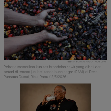
ANTARA FOTO/ASWADDY HAMID/AGR
Pekerja memeriksa kualitas brondolan sawit yang dibeli dari
petani di tempat jual beli tanda buah segar (RAM) di Desa
Purnama Dumai, Riau, Rabu (13/5/2026).