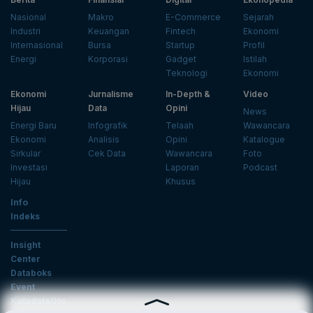
Nasional
Makro
E-Commerce
Sejarah
Industri
Keuangan
Fintech
Ekonomi
Internasional
Bursa
Startup
Profil
Energi
Korporasi
Gadget
Istilah
Teknologi
Ekonomi
Ekonomi
Jurnalisme
In-Depth &
Video
Hijau
Data
Opini
News
Energi Baru
Infografik
Telaah
Wawancara
Ekonomi
Analisis
Opini
Katalogue
Sirkular
Cek Data
Wawancara
Foto
Investasi
Laporan
Podcast
Hijau
Khusus
Info
Indeks
Insight
Center
Databoks
Event
KatadataOto