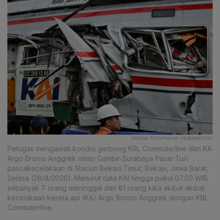
ANTARA FOTO/FAKHRI HERMANSYAH
Petugas mengamati kondisi gerbong KRL Commuterline dan KA
Argo Bromo Anggrek relasi Gambir-Surabaya Pasar Turi
pascakecelakaan di Stasiun Bekasi Timur, Bekasi, Jawa Barat,
Selasa (28/4/2026). Menurut data KAI hingga pukul 07.00 WIB
sebanyak 7 orang meninggal dan 81 orang luka akibat akibat
kecelakaan kereta api (KA) Argo Bromo Anggrek dengan KRL
Commuterline.