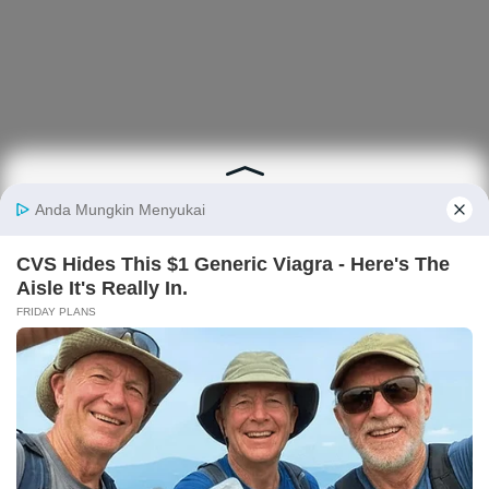
Berita
Finansial
Digital
Ekonopedia
Nasional
Makro
E-Commerce
Sejarah
Industri
Keuangan
Fintech
Ekonomi