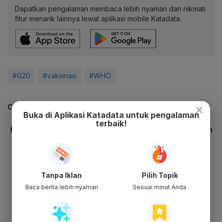
Dapatkan pengalaman membaca lebih nyaman dan nikmati
fitur menarik lainnya lewat aplikasi mobile Katadata.
#G20
#vaksinasi
#WHO
×
CEK JUGA DATA INI
Buka di Aplikasi Katadata untuk pengalaman
terbaik!
Tanpa Iklan
Pilih Topik
Baca berita lebih nyaman
Sesuai minat Anda