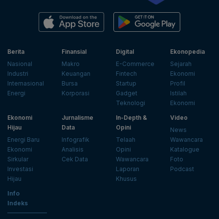
Berita
Finansial
Digital
Ekonopedia
Nasional
Makro
E-Commerce
Sejarah
Industri
Keuangan
Fintech
Ekonomi
Internasional
Bursa
Startup
Profil
Energi
Korporasi
Gadget
Istilah
Teknologi
Ekonomi
Ekonomi
Jurnalisme
In-Depth &
Video
Hijau
Data
Opini
News
Energi Baru
Infografik
Telaah
Wawancara
Ekonomi
Analisis
Opini
Katalogue
Sirkular
Cek Data
Wawancara
Foto
Investasi
Laporan
Podcast
Hijau
Khusus
Info
Indeks