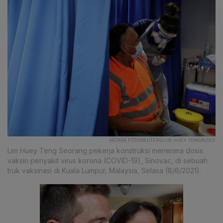
ANTARA FOTO/REUTERS/LIM HUEY TENG/NZ/CF
Lim Huey Teng Seorang pekerja konstruksi menerima dosis
vaksin penyakit virus korona (COVID-19), Sinovac, di sebuah
truk vaksinasi di Kuala Lumpur, Malaysia, Selasa (8/6/2021).