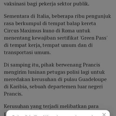
vaksinasi bagi pekerja sektor publik.
Sementara di Italia, beberapa ribu pengunjuk
rasa berkumpul di tempat balap kereta
Circus Maximus kuno di Roma untuk
menentang kewajiban sertifikat 'Green Pass'
di tempat kerja, tempat umum dan di
transportasi umum.
Di samping itu, pihak berwenang Prancis
mengirim lusinan petugas polisi lagi untuk
meredakan kerusuhan di pulau Guadeloupe
di Karibia, sebuah departemen luar negeri
Prancis.
Kerusuhan yang terjadi melibatkan para
×
penjarah yang mengobrak-abrik puluhan