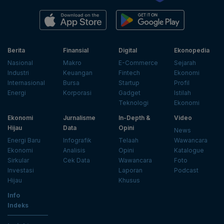
Berita
Finansial
Digital
Ekonopedia
Nasional
Makro
E-Commerce
Sejarah
Industri
Keuangan
Fintech
Ekonomi
Internasional
Bursa
Startup
Profil
Energi
Korporasi
Gadget
Istilah
Teknologi
Ekonomi
Ekonomi
Jurnalisme
In-Depth &
Video
Hijau
Data
Opini
News
Energi Baru
Infografik
Telaah
Wawancara
Ekonomi
Analisis
Opini
Katalogue
Sirkular
Cek Data
Wawancara
Foto
Investasi
Laporan
Podcast
Hijau
Khusus
Info
Indeks