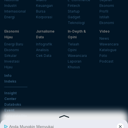
Industri
Keuangan
Fintech
Ekonomi
Internasional
Bursa
Startup
Profil
Energi
Korporasi
Gadget
Istilah
Teknologi
Ekonomi
Ekonomi
Jurnalisme
In-Depth &
Video
Hijau
Data
Opini
News
Energi Baru
Infografik
Telaah
Wawancara
Ekonomi
Analisis
Opini
Katalogue
Sirkular
Cek Data
Wawancara
Foto
Investasi
Laporan
Podcast
Hijau
Khusus
Info
Indeks
Insight
Center
Databoks
Event
KatadataOto