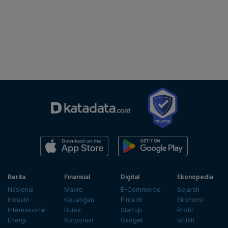
Berita
Finansial
Digital
Ekonopedia
Nasional
Makro
E-Commerce
Sejarah
Industri
Keuangan
Fintech
Ekonomi
Internasional
Bursa
Startup
Profil
Energi
Korporasi
Gadget
Istilah