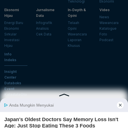
Teknologi
Ekonomi
Ekonomi
Jurnalisme
In-Depth &
Video
Hijau
Data
Opini
News
Energi Baru
Infografik
Telaah
Wawancara
Ekonomi
Analisis
Opini
Katalogue
Sirkular
Cek Data
Wawancara
Foto
Investasi
Laporan
Podcast
Hijau
Khusus
Info
Indeks
Insight
Center
Databoks
Event
KatadataOto
Langganan Newsletter
Email
Daftar