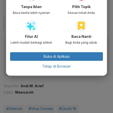
Tanpa Iklan
Pilih Topik
Baca berita lebih nyaman
Sesuai minat Anda
Fitur AI
Baca Nanti
Lebih mudah berbagi artikel
Bagi Anda yang sibuk
Baca artikel ini lewat aplikasi mobile.
Dapatkan pengalaman membaca lebih nyaman dan nikmati
Buka di Aplikasi
fitur menarik lainnya lewat aplikasi mobile Katadata.
Tetap di Browser
Reporter:
Andi M. Arief
Editor:
Maesaroh
#Omicron
#Virus Corona
#Covid-19