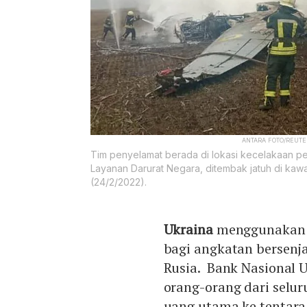
ANTARA FOTO/REUTE
Tim penyelamat berada di lokasi kecelakaan p
Layanan Darurat Negara, ditembak jatuh di kawas
(24/2/2022).
Ukraina
menggunaka
bagi angkatan bersen
Rusia. Bank Nasional 
orang-orang dari selu
uang utama ke tentara