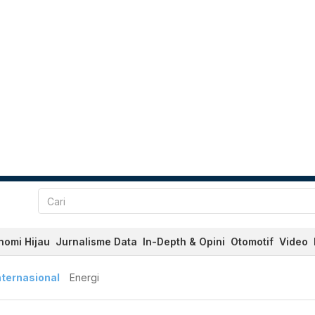
nomi Hijau
Jurnalisme Data
In-Depth & Opini
Otomotif
Video
nternasional
Energi