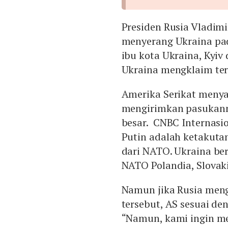
Presiden Rusia Vladim
menyerang Ukraina pad
ibu kota Ukraina, Kyiv
Ukraina mengklaim ter
Amerika Serikat meny
mengirimkan pasukann
besar. CNBC Internasi
Putin adalah ketakuta
dari NATO. Ukraina be
NATO Polandia, Slovak
Namun jika Rusia men
tersebut, AS sesuai de
“Namun, kami ingin me