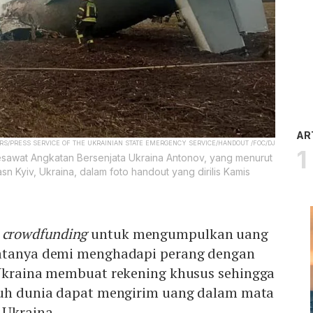
AR
RS/PRESS SERVICE OF THE UKRAINIAN STATE EMERGENCY SERVICE/HANDOUT /FOC/DJ
esawat Angkatan Bersenjata Ukraina Antonov, yang menurut
n Kyiv, Ukraina, dalam foto handout yang dirilis Kamis
n
crowdfunding
untuk mengumpulkan uang
jatanya demi menghadapi perang dengan
Ukraina membuat rekening khusus sehingga
ruh dunia dapat mengirim uang dalam mata
 Ukraina.