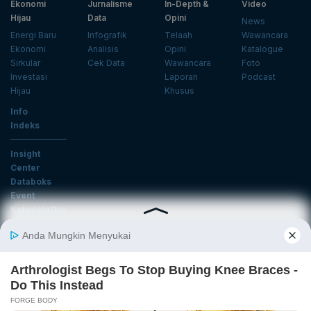
Ekonomi
Jurnalisme
In-Depth &
Video
Hijau
Data
Opini
News
Energi Baru
Infografik
Telaah
Wawancara
Ekonomi
Analisis
Opini
Katalogue
Sirkular
Cek Data
Wawancara
Foto
Investasi
Laporan
Podcast
Hijau
Khusus
Info
Indeks
Insight
Center
Databoks
Event
KatadataOto
Langganan Newsletter
Email
Daftar
Ikuti Kami