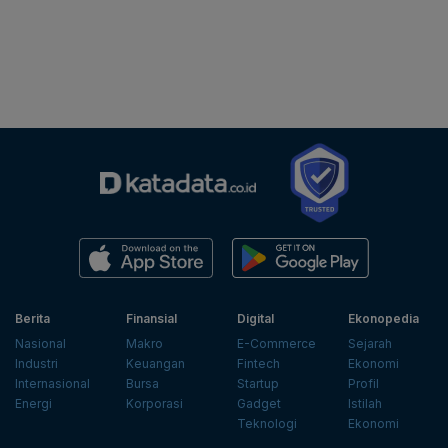
Berita
Finansial
Digital
Ekonopedia
Nasional
Makro
E-Commerce
Sejarah
Industri
Keuangan
Fintech
Ekonomi
Internasional
Bursa
Startup
Profil
Energi
Korporasi
Gadget
Istilah
Teknologi
Ekonomi