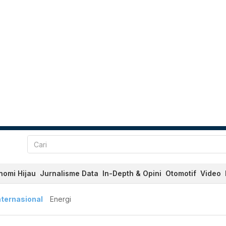
nomi Hijau
Jurnalisme Data
In-Depth & Opini
Otomotif
Video
nternasional
Energi