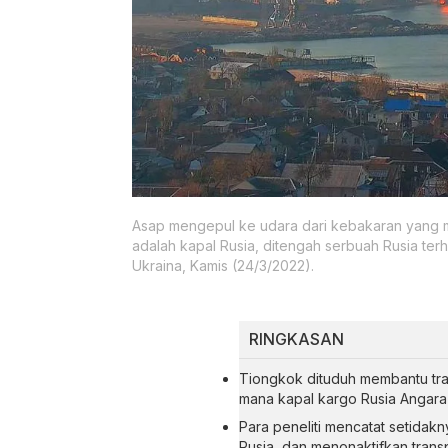
Asap mengepul ke udara dari kebakaran yang 
adalah kapal Rusia, ditengah serbuah Rusia ter
Ukraina, Kamis (24/3/2022).
RINGKASAN
Tiongkok dituduh membantu tran
mana kapal kargo Rusia Angara 
Para peneliti mencatat setidakn
Rusia, dan menonaktifkan trans