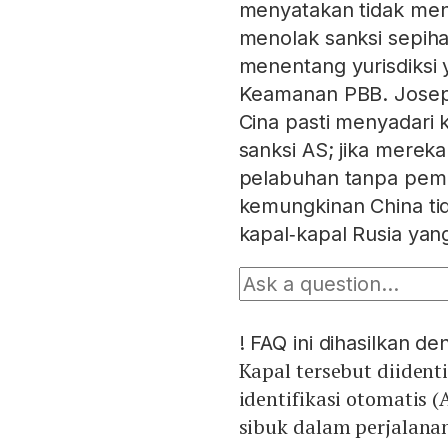
menyatakan tidak meng
menolak sanksi sepi
menentang yurisdiksi 
Keamanan PBB. Josep
Cina pasti menyadari
sanksi AS; jika merek
pelabuhan tanpa peme
kemungkinan China ti
kapal‑kapal Rusia yang
!
FAQ ini dihasilkan d
Kapal tersebut diident
identifikasi otomatis (
sibuk dalam perjalana