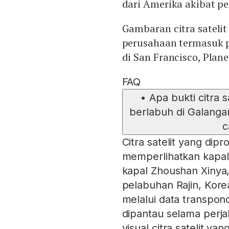
dari Amerika akibat p
Gambaran citra satelit
perusahaan termasuk p
di San Francisco, Plan
FAQ
•
Apa bukti citra 
berlabuh di Galanga
c
Citra satelit yang dip
memperlihatkan kapal
kapal Zhoushan Xinya,
pelabuhan Rajin, Korea
melalui data transpond
dipantau selama perjal
visual citra satelit y