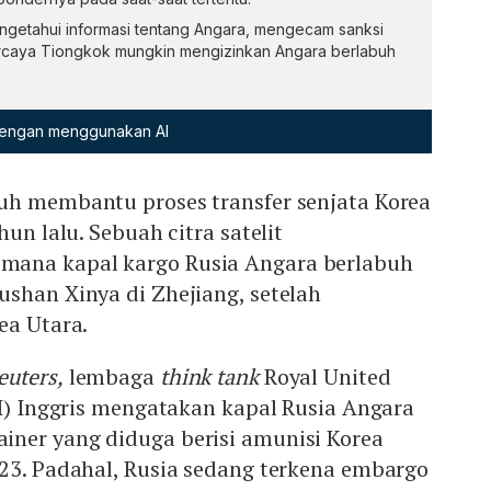
getahui informasi tentang Angara, mengecam sanksi
percaya Tiongkok mungkin mengizinkan Angara berlabuh
 dengan menggunakan AI
uh membantu proses transfer senjata Korea
hun lalu. Sebuah citra satelit
ana kapal kargo Rusia Angara berlabuh
shan Xinya di Zhejiang, setelah
ea Utara.
euters,
lembaga
think tank
Royal United
SI) Inggris mengatakan kapal Rusia Angara
ner yang diduga berisi amunisi Korea
023. Padahal, Rusia sedang terkena embargo