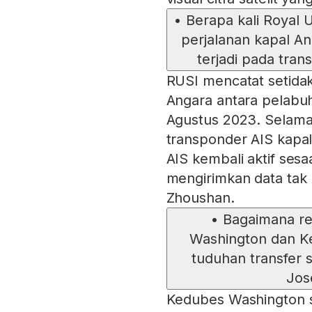
•
Berapa kali Royal 
perjalanan kapal A
terjadi pada tran
RUSI mencatat setidakn
Angara antara pelabuh
Agustus 2023. Selama 
transponder AIS kapal
AIS kembali aktif ses
mengirimkan data tak 
Zhoushan.
•
Bagaimana re
Washington dan Ke
tuduhan transfer 
Jos
Kedubes Washington s