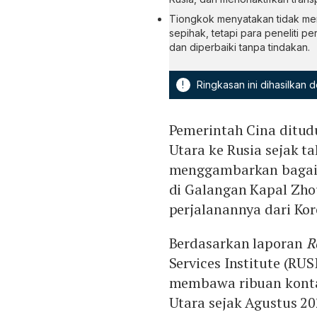
Tiongkok menyatakan tidak men
sepihak, tetapi para peneliti 
dan diperbaiki tanpa tindakan.
!
Ringkasan ini dihasilkan
Pemerintah Cina ditud
Utara ke Rusia sejak ta
menggambarkan bagaim
di Galangan Kapal Zhou
perjalanannya dari Kor
Berdasarkan laporan
R
Services Institute (RU
membawa ribuan kontai
Utara sejak Agustus 2