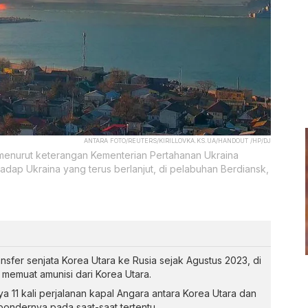
ANTARA FOTO/REUTERS/KIRILLOVKA.KS.UA/HANDOUT /HP/DJ
menurut keterangan Kementerian Pertahanan Ukraina
hadap Ukraina yang terus berlanjut, di pelabuhan Berdiansk,
sfer senjata Korea Utara ke Rusia sejak Agustus 2023, di
memuat amunisi dari Korea Utara.
ya 11 kali perjalanan kapal Angara antara Korea Utara dan
pondernya pada saat-saat tertentu.