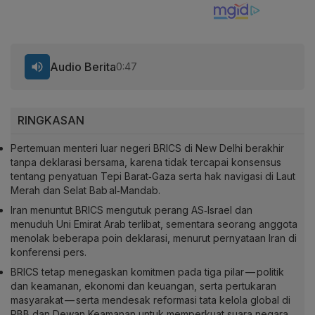
Audio Berita
0:47
RINGKASAN
Pertemuan menteri luar negeri BRICS di New Delhi berakhir
tanpa deklarasi bersama, karena tidak tercapai konsensus
tentang penyatuan Tepi Barat‑Gaza serta hak navigasi di Laut
Merah dan Selat Bab al‑Mandab.
Iran menuntut BRICS mengutuk perang AS‑Israel dan
menuduh Uni Emirat Arab terlibat, sementara seorang anggota
menolak beberapa poin deklarasi, menurut pernyataan Iran di
konferensi pers.
BRICS tetap menegaskan komitmen pada tiga pilar — politik
dan keamanan, ekonomi dan keuangan, serta pertukaran
masyarakat — serta mendesak reformasi tata kelola global di
PBB dan Dewan Keamanan untuk memperkuat suara negara