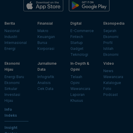
Berita
Finansial
Digital
Ekonopedia
Nasional
Makro
E-Commerce
Sejarah
Industri
Keuangan
Fintech
Ekonomi
Internasional
Bursa
Startup
Profil
Energi
Korporasi
Gadget
Istilah
Teknologi
Ekonomi
Ekonomi
Jurnalisme
In-Depth &
Video
Hijau
Data
Opini
News
Energi Baru
Infografik
Telaah
Wawancara
Ekonomi
Analisis
Opini
Katalogue
Sirkular
Cek Data
Wawancara
Foto
Investasi
Laporan
Podcast
Hijau
Khusus
Info
Indeks
Insight