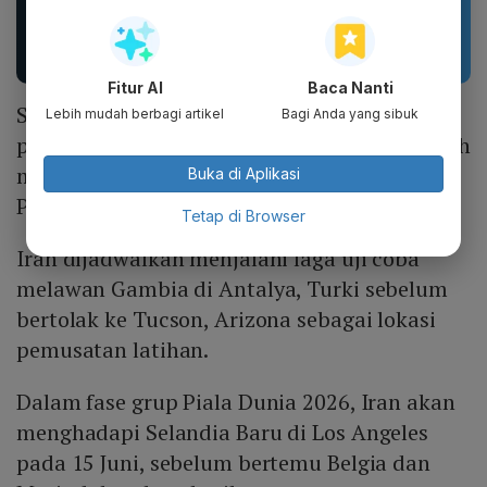
Lucu Vacuum Flask
sandal pria terbaru.
Stainless TUMBLER
Motif kartun berpendar.
900ML Coffee...
Fitur AI
Baca Nanti
Sebagai tanda persiapan yang terus berjalan,
Lebih mudah berbagi artikel
Bagi Anda yang sibuk
pelatih timnas Iran Amir Ghalenoei juga telah
merilis daftar sementara 30 pemain untuk
Buka di Aplikasi
Piala Dunia.
Tetap di Browser
Iran dijadwalkan menjalani laga uji coba
melawan Gambia di Antalya, Turki sebelum
bertolak ke Tucson, Arizona sebagai lokasi
pemusatan latihan.
Dalam fase grup Piala Dunia 2026, Iran akan
menghadapi Selandia Baru di Los Angeles
pada 15 Juni, sebelum bertemu Belgia dan