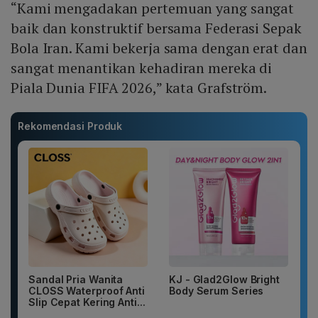
“Kami mengadakan pertemuan yang sangat
baik dan konstruktif bersama Federasi Sepak
Bola Iran. Kami bekerja sama dengan erat dan
sangat menantikan kehadiran mereka di
Piala Dunia FIFA 2026,” kata Grafström.
Rekomendasi Produk
Sandal Pria Wanita
KJ - Glad2Glow Bright
CLOSS Waterproof Anti
Body Serum Series
Slip Cepat Kering Anti...