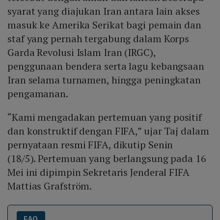
syarat yang diajukan Iran antara lain akses
masuk ke Amerika Serikat bagi pemain dan
staf yang pernah tergabung dalam Korps
Garda Revolusi Islam Iran (IRGC),
penggunaan bendera serta lagu kebangsaan
Iran selama turnamen, hingga peningkatan
pengamanan.
“Kami mengadakan pertemuan yang positif
dan konstruktif dengan FIFA,” ujar Taj dalam
pernyataan resmi FIFA, dikutip Senin
(18/5). Pertemuan yang berlangsung pada 16
Mei ini dipimpin Sekretaris Jenderal FIFA
Mattias Grafström.
FAQ