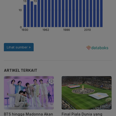
ARTIKEL TERKAIT
BTS hingga Madonna Akan
Final Piala Dunia yang