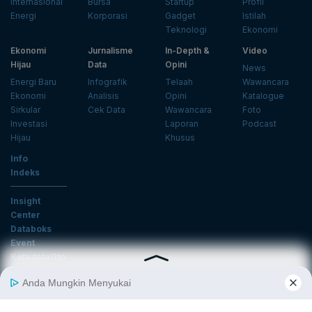
Internasional
Bursa
Startup
Profil
Energi
Korporasi
Gadget
Istilah
Teknologi
Ekonomi
Ekonomi
Jurnalisme
In-Depth &
Video
Hijau
Data
Opini
News
Energi Baru
Infografik
Telaah
Wawancara
Ekonomi
Analisis
Opini
Katalogue
Sirkular
Cek Data
Wawancara
Foto
Investasi
Laporan
Podcast
Hijau
Khusus
Info
Indeks
Insight
Center
Databoks
Event
KatadataOto
Langganan Newsletter