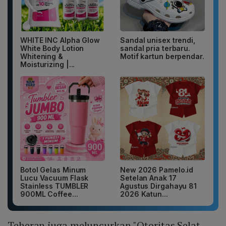
WHITE INC Alpha Glow
Sandal unisex trendi,
White Body Lotion
sandal pria terbaru.
Whitening &
Motif kartun berpendar.
Moisturizing |...
Botol Gelas Minum
New 2026 Pamelo.id
Lucu Vacuum Flask
Setelan Anak 17
Stainless TUMBLER
Agustus Dirgahayu 81
900ML Coffee...
2026 Katun...
Teheran juga meluncurkan "Otoritas Selat