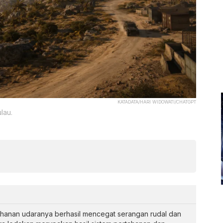
KATADATA/HARI WIDOWATI/CHATGPT
lau.
tahanan udaranya berhasil mencegat serangan rudal dan