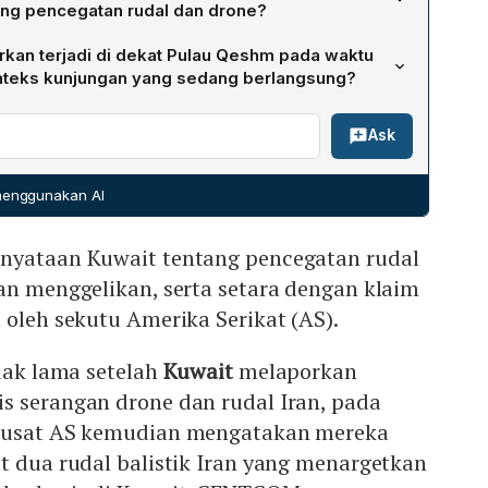
ehingga setiap ledakan yang terdengar merupakan hasil
ang pencegatan rudal dan drone?
 mengimbau semua orang mematuhi instruksi keamanan
ernyataan Kuwait "konyol dan menggelikan",
rkan terjadi di dekat Pulau Qeshm pada waktu
 klaim biasa yang dikeluarkan sekutu AS, serta
nteks kunjungan yang sedang berlangsung?
 berhasil menghantam pangkalan musuh di Kuwait.
ngar di pantai selatan Pulau Qeshm; penyebab pasti
Ask
erkirakan proyektil mungkin jatuh di daerah tak
rjadi saat perwakilan khusus pemimpin tertinggi Iran,
erkunjung untuk bertemu aktivis budaya dan politik, sambil
 menggunakan AI
enei tentang pentingnya menggabungkan perang dan
nyataan Kuwait tentang pencegatan rudal
an menggelikan, serta setara dengan klaim
 oleh sekutu Amerika Serikat (AS).
idak lama setelah
Kuwait
melaporkan
s serangan drone dan rudal Iran, pada
 Pusat AS kemudian mengatakan mereka
t dua rudal balistik Iran yang menargetkan