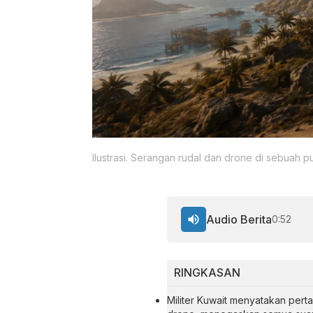
Ilustrasi. Serangan rudal dan drone di sebuah pu
Audio Berita
0:52
RINGKASAN
Militer Kuwait menyatakan per