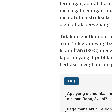
terdengar, adalah hasi
mencegat serangan mus
mematuhi instruksi k
oleh pihak berwenang,"
Tidak disebutkan dari
akun Telegram yang ber
Islam
Iran
(IRGC) men
laporan yang dipublikas
berhasil menghantam 
FAQ
Apa yang diumumkan mil
•
dini hari Rabu, 3 Juni?
Militer Kuwait menyatakan
Bagaimana akun Telegr
•