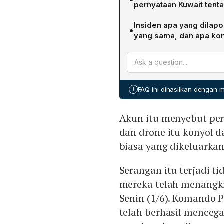
rudal dan drone musuh, s
pernyataan Kuwait tent
intersepsi tersebut, dan
Akun tersebut menyebut p
yang dikeluarkan otoritas.
Insiden apa yang dilapo
•
menudingnya setara dengan
yang sama, dan apa ko
mengklaim tiga rudal Iran
Suara mirip ledakan terde
belum diketahui, namun dip
berpenghuni. Insiden ini te
Hojjatoleslam Vakilpour, b
!
FAQ ini dihasilkan dengan
mengutip ayatollah Kham
diplomasi.
Akun itu menyebut per
dan drone itu konyol d
biasa yang dikeluarkan
Serangan itu terjadi t
mereka telah menangki
Senin (1/6). Komando
telah berhasil mencega