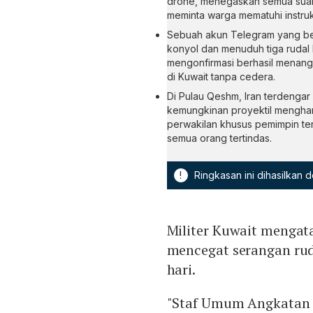
drone, menegaskan semua suara
meminta warga mematuhi instru
Sebuah akun Telegram yang ber
konyol dan menuduh tiga ruda
mengonfirmasi berhasil menangk
di Kuwait tanpa cedera.
Di Pulau Qeshm, Iran terdengar
kemungkinan proyektil mengha
perwakilan khusus pemimpin te
semua orang tertindas.
!
Ringkasan ini dihasilkan
Militer Kuwait mengat
mencegat serangan rud
hari.
"Staf Umum Angkatan D