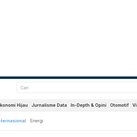
konomi Hijau
Jurnalisme Data
In-Depth & Opini
Otomotif
V
nternasional
Energi