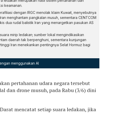
 ledakan merupakan hasil sistem pertahanan dan
ksi keamanan.
afiliasi dengan IRGC menolak klaim Kuwait, menyebutnya
l Iran menghantam pangkalan musuh, sementara CENTCOM
is dua rudal balistik Iran yang menargetkan pasukan AS
 suara mirip ledakan; sumber lokal mengindikasikan
ntam daerah tak berpenghuni, sementara kunjungan
rtinggi Iran menekankan pentingnya Selat Hormuz bagi
 dengan menggunakan AI
akan pertahanan udara negara tersebut
al dan drone musuh, pada Rabu (3/6) dini
arat mencatat setiap suara ledakan, jika