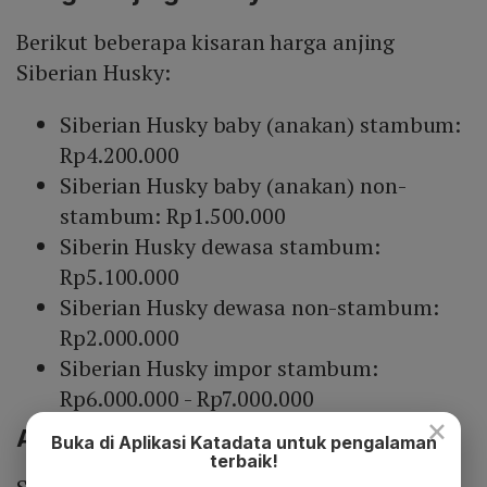
Berikut beberapa kisaran harga anjing
Siberian Husky:
Siberian Husky baby (anakan) stambum:
Rp4.200.000
Siberian Husky baby (anakan) non-
stambum: Rp1.500.000
Siberin Husky dewasa stambum:
Rp5.100.000
Siberian Husky dewasa non-stambum:
Rp2.000.000
Siberian Husky impor stambum:
Rp6.000.000 - Rp7.000.000
×
Anjing yang Mirip Husky
Buka di Aplikasi Katadata untuk pengalaman
terbaik!