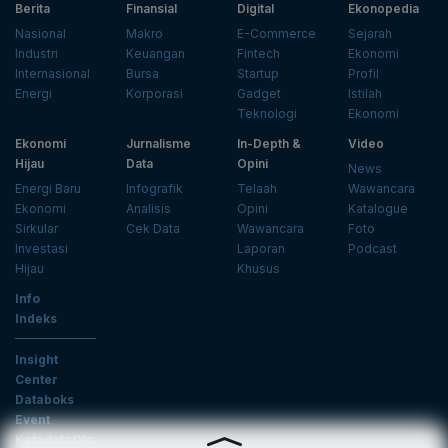
Berita
Finansial
Digital
Ekonopedia
Nasional
Makro
E-Commerce
Sejarah
Industri
Keuangan
Fintech
Ekonomi
Internasional
Bursa
Startup
Profil
Energi
Korporasi
Gadget
Istilah
Teknologi
Ekonomi
Ekonomi
Jurnalisme
In-Depth &
Video
Hijau
Data
Opini
News
Energi Baru
Infografik
Telaah
Wawancara
Ekonomi
Analisis
Opini
Katalogue
Sirkular
Cek Data
Wawancara
Foto
Investasi
Laporan
Podcast
Hijau
Khusus
Info
Indeks
Insight
Center
Databoks
Event
KatadataOto