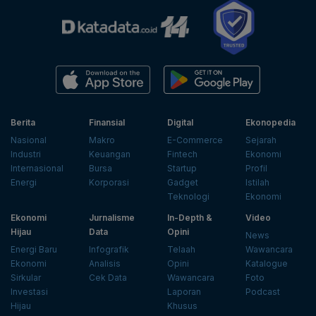
Berita
Finansial
Digital
Ekonopedia
Nasional
Makro
E-Commerce
Sejarah
Industri
Keuangan
Fintech
Ekonomi
Internasional
Bursa
Startup
Profil
Energi
Korporasi
Gadget
Istilah
Teknologi
Ekonomi
Ekonomi
Jurnalisme
In-Depth &
Video
Hijau
Data
Opini
News
Energi Baru
Infografik
Telaah
Wawancara
Ekonomi
Analisis
Opini
Katalogue
Sirkular
Cek Data
Wawancara
Foto
Investasi
Laporan
Podcast
Hijau
Khusus