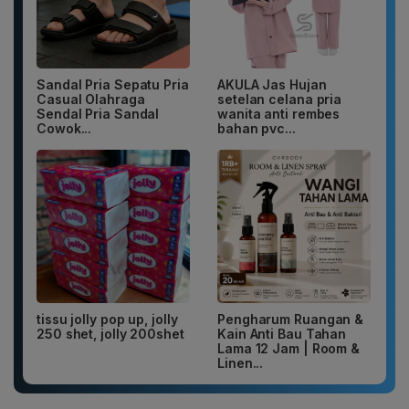
Sandal Pria Sepatu Pria
AKULA Jas Hujan
Casual Olahraga
setelan celana pria
Sendal Pria Sandal
wanita anti rembes
Cowok...
bahan pvc...
tissu jolly pop up, jolly
Pengharum Ruangan &
250 shet, jolly 200shet
Kain Anti Bau Tahan
Lama 12 Jam | Room &
Linen...