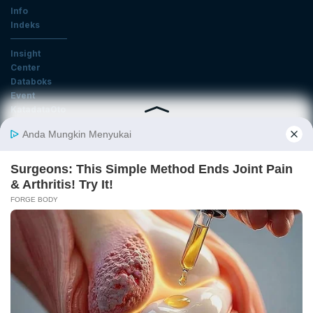
Info
Indeks
Insight
Center
Databoks
Event
KatadataOto
Langganan Newsletter
Email
Daftar
Ikuti Kami
Tentang Katadata
Advertising
Karier
Pedoman Media Siber
Kebijakan Privasi
Disclaimer
Hubungi Kami
©2026 Katadata. Hak cipta dilindungi Undang-undang.