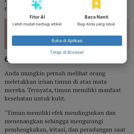
rendah.
Fitur AI
Baca Nanti
Lebih mudah berbagi artikel
Bagi Anda yang sibuk
BACA JUGA
Cara Menurunkan Darah Tinggi Tanpa Obat
Kimia
Buka di Aplikasi
Tetap di Browser
6. Menjaga kesehatan kulit mata
Anda mungkin pernah melihat orang
meletakkan irisan timun di atas mata
mereka. Ternyata, timun memiliki manfaat
kesehatan untuk kulit.
"Timun memiliki efek mendinginkan dan
menenangkan sehingga mengurangi
pembengkakan, iritasi, dan peradangan saat