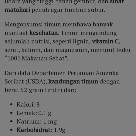
udara yang tinggi, tanah gembur, dan
sinar
matahari
penuh agar tumbuh subur.
Mengonsumsi timun membawa banyak
manfaat
kesehatan
. Timun mengandung
sejumlah nutrisi, seperti lignin,
vitamin C
,
serat, kalium, dan magnesium, menurut buku
“1001 Makanan Sehat”.
Dari data Departemen Pertanian Amerika
Serikat (USDA),
kandungan timun
dengan
berat 52 gram terdiri dari:
Kalori: 8
Lemak: 0.1 g
Natrium: 1 mg
Karbohidrat
: 1,9g