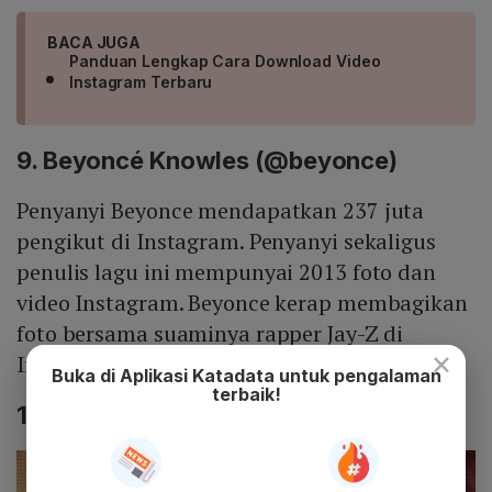
BACA JUGA
Panduan Lengkap Cara Download Video
Instagram Terbaru
9. Beyoncé Knowles (@beyonce)
Penyanyi Beyonce mendapatkan 237 juta
pengikut di Instagram. Penyanyi sekaligus
penulis lagu ini mempunyai 2013 foto dan
video Instagram. Beyonce kerap membagikan
foto bersama suaminya rapper Jay-Z di
×
Instagram.
Buka di Aplikasi Katadata untuk pengalaman
terbaik!
10. Justin Bieber (@justinbieber)