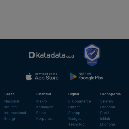
Berita
Finansial
Digital
Ekonopedia
Nasional
Makro
E-Commerce
Sejarah
Industri
Keuangan
Fintech
Ekonomi
Internasional
Bursa
Startup
Profil
Energi
Korporasi
Gadget
Istilah
Teknologi
Ekonomi