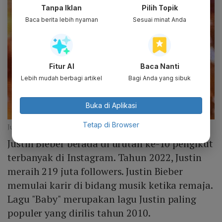
Tanpa Iklan
Pilih Topik
Baca berita lebih nyaman
Sesuai minat Anda
Fitur AI
Baca Nanti
Lebih mudah berbagi artikel
Bagi Anda yang sibuk
Buka di Aplikasi
Tetap di Browser
Justin Bieber (bbc.com)
Justin Bieber berada di urutan ke-10 pengikut
terbanyak di Instagram. Tahun 2022, Justin
meraih 219 juta followers. Justin Bieber
memulai karir di bidang musik ketika remaja.
Lagu "Baby" merupakan lagu Justin paling
populer yang dirilis tahun 2010.