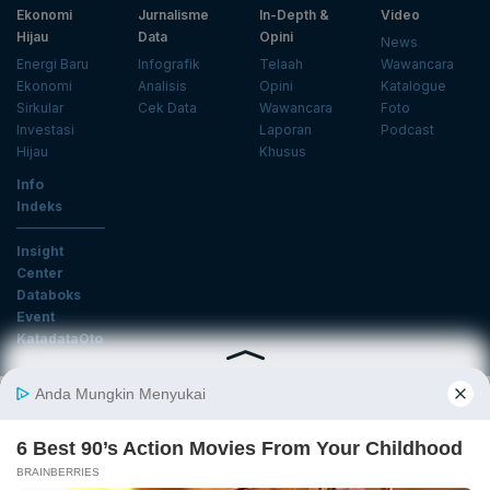
Ekonomi
Jurnalisme
In-Depth &
Video
Hijau
Data
Opini
News
Energi Baru
Infografik
Telaah
Wawancara
Ekonomi
Analisis
Opini
Katalogue
Sirkular
Cek Data
Wawancara
Foto
Investasi
Laporan
Podcast
Hijau
Khusus
Info
Indeks
Insight
Center
Databoks
Event
KatadataOto
Langganan Newsletter
Email
Daftar