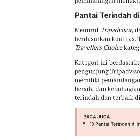
pemandangan menakjub
Pantai Terindah d
Menurut
Tripadvisor,
da
berdasarkan kualitas.
Travellers Choice
katego
Kategori ini berdasark
pengunjung Tripadvisor
memiliki pemandangan 
bersih, dan kebahagiaa
terindah dan terbaik d
BACA JUGA
13 Pantai Terindah di