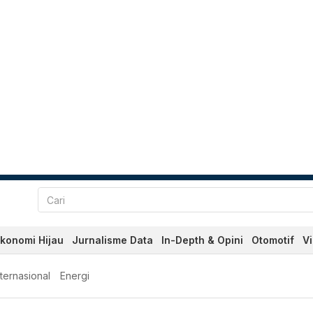
konomi Hijau
Jurnalisme Data
In-Depth & Opini
Otomotif
V
nternasional
Energi