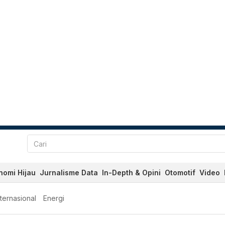
nomi Hijau
Jurnalisme Data
In-Depth & Opini
Otomotif
Video
nternasional
Energi