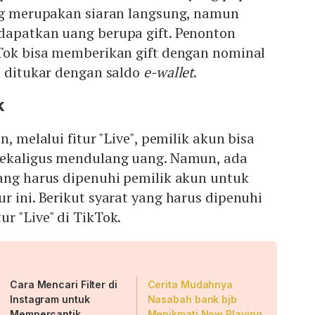
ng merupakan siaran langsung, namun
dapatkan uang berupa gift. Penonton
kTok bisa memberikan gift dengan nominal
a ditukar dengan saldo
e-wallet
.
k
n, melalui fitur "Live", pemilik akun bisa
sekaligus mendulang uang. Namun, ada
yang harus dipenuhi pemilik akun untuk
r ini. Berikut syarat yang harus dipenuhi
r "Live" di TikTok.
Cara Mencari Filter di
Cerita Mudahnya
Instagram untuk
Nasabah bank bjb
Mempercantik
Menikmati Now Playing