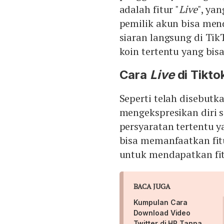
adalah fitur "
Live
", ya
pemilik akun bisa men
siaran langsung di Ti
koin tertentu yang bis
Cara
Live
di Tikto
Seperti telah disebutka
mengekspresikan diri 
persyaratan tertentu 
bisa memanfaatkan fitu
untuk mendapatkan fitu
BACA JUGA
Kumpulan Cara
Download Video
Twitter di HP Tanpa