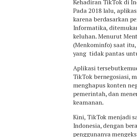
Kehadiran TikTok di I
Pada 2018 lalu, aplikas
karena berdasarkan p
Informatika, ditemuka
keluhan. Menurut Ment
(Menkominfo) saat itu,
yang tidak pantas unt
Aplikasi tersebutkemu
TikTok bernegosiasi, 
menghapus konten neg
pemerintah, dan mener
keamanan.
Kini, TikTok menjadi sa
Indonesia, dengan be
penggunanya mengekspre