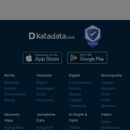
Berita
Finansial
Digital
Ekonopedia
Nasional
Makro
E-Commerce
Sejarah
Industri
Keuangan
Fintech
Ekonomi
Internasional
Bursa
Startup
Profil
Energi
Korporasi
Gadget
Istilah
Teknologi
Ekonomi
Ekonomi
Jurnalisme
In-Depth &
Video
Hijau
Data
Opini
News
Energi Baru
Infografik
Telaah
Wawancara