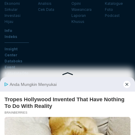
Ekonomi
Analisis
Opini
Katalogue
Sirkular
Cek Data
Wawancara
Foto
Investasi
Laporan
Podcast
Hijau
Khusus
Info
Indeks
Insight
Center
Databoks
Event
KatadataOto
Langganan Newsletter
Email
Daftar
Ikuti Kami