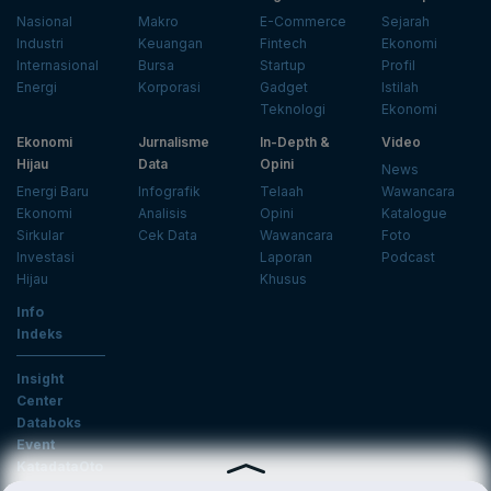
Nasional
Makro
E-Commerce
Sejarah
Industri
Keuangan
Fintech
Ekonomi
Internasional
Bursa
Startup
Profil
Energi
Korporasi
Gadget
Istilah
Teknologi
Ekonomi
Ekonomi
Jurnalisme
In-Depth &
Video
Hijau
Data
Opini
News
Energi Baru
Infografik
Telaah
Wawancara
Ekonomi
Analisis
Opini
Katalogue
Sirkular
Cek Data
Wawancara
Foto
Investasi
Laporan
Podcast
Hijau
Khusus
Info
Indeks
Insight
Center
Databoks
Event
KatadataOto