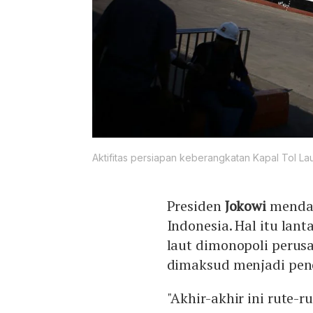
Aktifitas persiapan keberangkatan Kapal Tol La
Presiden
Jokowi
mendap
Indonesia. Hal itu lan
laut dimonopoli perusa
dimaksud menjadi pen
"Akhir-akhir ini rute-r