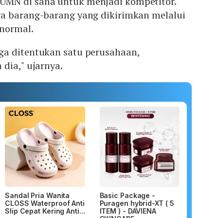
MN di sana untuk menjadi kompetitor.
a barang-barang yang dikirimkan melalui
 normal.
a ditentukan satu perusahaan,
dia," ujarnya.
Sandal Pria Wanita
Basic Package -
CLOSS Waterproof Anti
Puragen hybrid-XT ( 5
Slip Cepat Kering Anti...
ITEM ) - DAVIENA