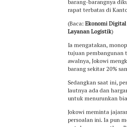
barang-barangnya diku
rapat terbatas di Kanto
(Baca:
Ekonomi Digital
Layanan Logistik
)
Ia mengatakan, monop
tujuan pembangunan to
awalnya, Jokowi mengk
barang sekitar 20% sa
Sedangkan saat ini, pe
lautnya ada dan harga
untuk menurunkan biaya
Jokowi meminta jajara
persoalan ini. Ia pu