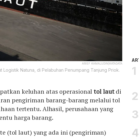
AR
ARIEF KAMALUDIN|KATADATA
ut Logistik Natuna, di Pelabuhan Penumpang Tanjung Priok.
atkan keluhan atas operasional
tol laut
di
taran pengiriman barang-barang melalui tol
haan tertentu. Alhasil, perusahaan yang
entu harga barang.
ute (tol laut) yang ada ini (pengiriman)