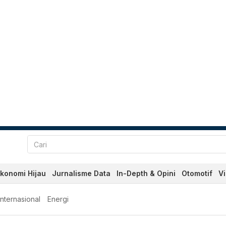
konomi Hijau
Jurnalisme Data
In-Depth & Opini
Otomotif
V
Internasional
Energi