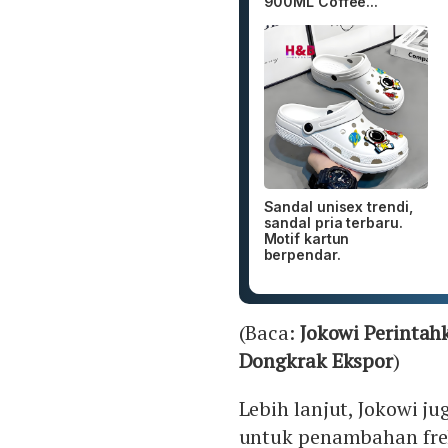
900ML Coffee...
Sandal unisex trendi,
sandal pria terbaru.
Motif kartun
berpendar.
(Baca:
Jokowi Perintah
Dongkrak Ekspor
)
Lebih lanjut, Jokowi 
untuk penambahan frek