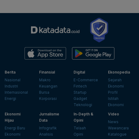
Berita
Finansial
Digital
Ekonopedia
Nasional
Makro
E-Commerce
Sejarah
Industri
Keuangan
Fintech
Ekonomi
Internasional
Bursa
Startup
Profil
Energi
Korporasi
Gadget
Istilah
Teknologi
Ekonomi
Ekonomi
Jurnalisme
In-Depth &
Video
Hijau
Data
Opini
News
Energi Baru
Infografik
Telaah
Wawancara
Ekonomi
Analisis
Opini
Katalogue