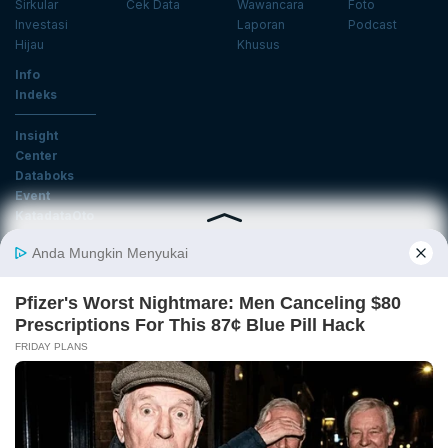
Sirkular
Cek Data
Wawancara
Foto
Investasi
Laporan
Podcast
Hijau
Khusus
Info
Indeks
Insight
Center
Databoks
Event
KatadataOto
Langganan Newsletter
Email
Daftar
Ikuti Kami
Tentang Katadata
Advertising
Karier
Pedoman Media Siber