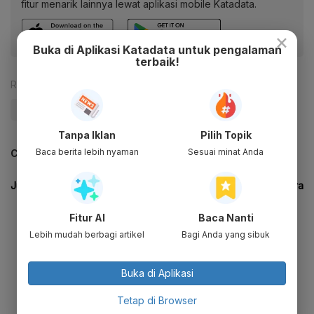
fitur menarik lainnya lewat aplikasi mobile Katadata.
×
Buka di Aplikasi Katadata untuk pengalaman
terbaik!
Reporter:
Dimas Jarot Bayu
#Kabinet
#Kabinet Jokowi-Maruf
Tanpa Iklan
Pilih Topik
Baca berita lebih nyaman
Sesuai minat Anda
CEK JUGA DATA INI
Fitur AI
Baca Nanti
Lebih mudah berbagi artikel
Bagi Anda yang sibuk
Buka di Aplikasi
Tetap di Browser