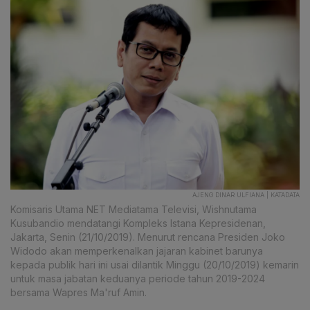
AJENG DINAR ULFIANA | KATADATA
Komisaris Utama NET Mediatama Televisi, Wishnutama
Kusubandio mendatangi Kompleks Istana Kepresidenan,
Jakarta, Senin (21/10/2019). Menurut rencana Presiden Joko
Widodo akan memperkenalkan jajaran kabinet barunya
kepada publik hari ini usai dilantik Minggu (20/10/2019) kemarin
untuk masa jabatan keduanya periode tahun 2019-2024
bersama Wapres Ma'ruf Amin.