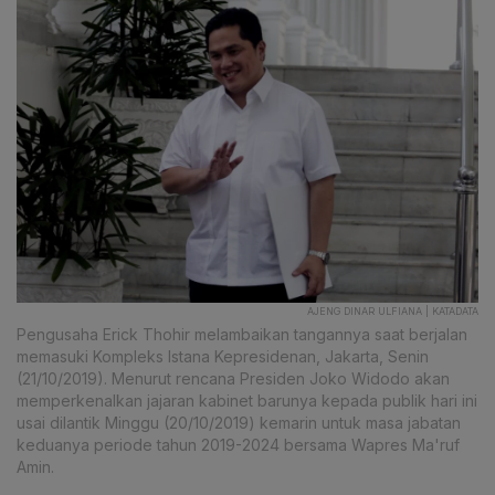
AJENG DINAR ULFIANA | KATADATA
Pengusaha Erick Thohir melambaikan tangannya saat berjalan
memasuki Kompleks Istana Kepresidenan, Jakarta, Senin
(21/10/2019). Menurut rencana Presiden Joko Widodo akan
memperkenalkan jajaran kabinet barunya kepada publik hari ini
usai dilantik Minggu (20/10/2019) kemarin untuk masa jabatan
keduanya periode tahun 2019-2024 bersama Wapres Ma'ruf
Amin.