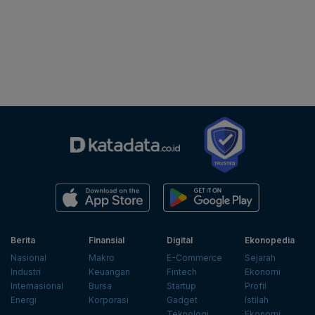
Berita
Finansial
Digital
Ekonopedia
Nasional
Makro
E-Commerce
Sejarah
Industri
Keuangan
Fintech
Ekonomi
Internasional
Bursa
Startup
Profil
Energi
Korporasi
Gadget
Istilah
Teknologi
Ekonomi