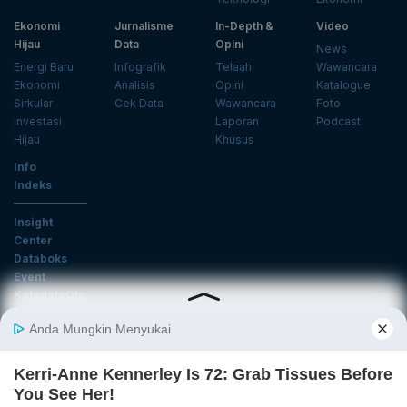
Ekonomi
Jurnalisme
In-Depth &
Video
Hijau
Data
Opini
News
Energi Baru
Infografik
Telaah
Wawancara
Ekonomi
Analisis
Opini
Katalogue
Sirkular
Cek Data
Wawancara
Foto
Investasi
Laporan
Podcast
Hijau
Khusus
Info
Indeks
Insight
Center
Databoks
Event
KatadataOto
Langganan Newsletter
Email
Daftar