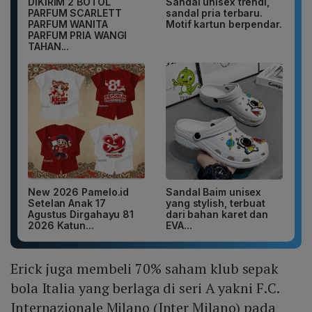
DIKIRIM 2 BOTOL
Sandal unisex trendi,
PARFUM SCARLETT
sandal pria terbaru.
PARFUM WANITA
Motif kartun berpendar.
PARFUM PRIA WANGI
TAHAN...
New 2026 Pamelo.id
Sandal Baim unisex
Setelan Anak 17
yang stylish, terbuat
Agustus Dirgahayu 81
dari bahan karet dan
2026 Katun...
EVA...
Erick juga membeli 70% saham klub sepak
bola Italia yang berlaga di seri A yakni F.C.
Internazionale Milano (Inter Milano) pada