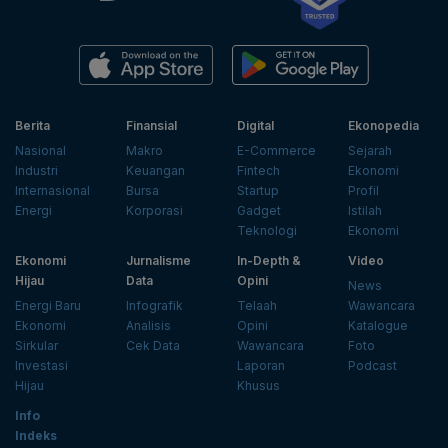
Berita
Finansial
Digital
Ekonopedia
Nasional
Makro
E-Commerce
Sejarah
Industri
Keuangan
Fintech
Ekonomi
Internasional
Bursa
Startup
Profil
Energi
Korporasi
Gadget
Istilah
Teknologi
Ekonomi
Ekonomi
Jurnalisme
In-Depth &
Video
Hijau
Data
Opini
News
Energi Baru
Infografik
Telaah
Wawancara
Ekonomi
Analisis
Opini
Katalogue
Sirkular
Cek Data
Wawancara
Foto
Investasi
Laporan
Podcast
Hijau
Khusus
Info
Indeks