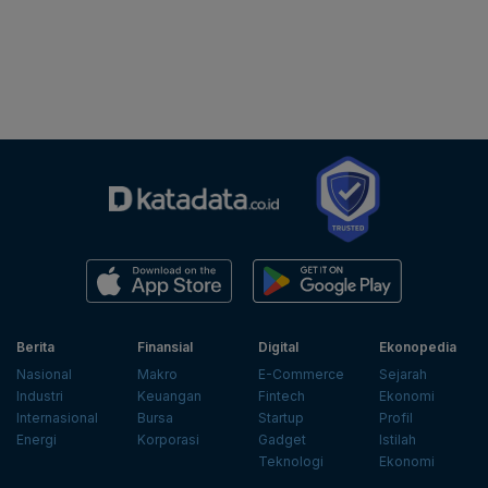
Berita
Finansial
Digital
Ekonopedia
Nasional
Makro
E-Commerce
Sejarah
Industri
Keuangan
Fintech
Ekonomi
Internasional
Bursa
Startup
Profil
Energi
Korporasi
Gadget
Istilah
Teknologi
Ekonomi