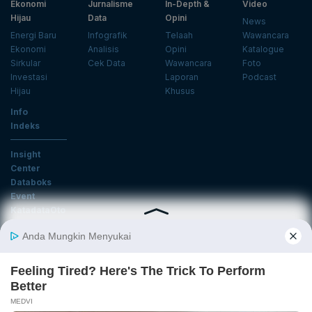
Ekonomi
Jurnalisme
In-Depth &
Video
Hijau
Data
Opini
News
Energi Baru
Infografik
Telaah
Wawancara
Ekonomi
Analisis
Opini
Katalogue
Sirkular
Cek Data
Wawancara
Foto
Investasi
Laporan
Podcast
Hijau
Khusus
Info
Indeks
Insight
Center
Databoks
Event
KatadataOto
Langganan Newsletter
Email
Daftar
Ikuti Kami