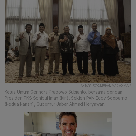
ANTARA FOTO/MUHAMMAD ADIMAJA
Ketua Umum Gerindra Prabowo Subianto, bersama dengan
Presiden PKS Sohibul Iman (kiri), Sekjen PAN Eddy Soeparno
(kedua kanan), Gubernur Jabar Ahmad Heryawan.