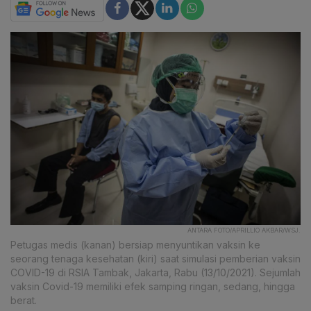
ANTARA FOTO/APRILLIO AKBAR/WSJ.
Petugas medis (kanan) bersiap menyuntikan vaksin ke
seorang tenaga kesehatan (kiri) saat simulasi pemberian vaksin
COVID-19 di RSIA Tambak, Jakarta, Rabu (13/10/2021). Sejumlah
vaksin Covid-19 memiliki efek samping ringan, sedang, hingga
berat.