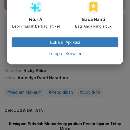
Fitur AI
Baca Nanti
Baca artikel ini lewat aplikasi mobile.
Lebih mudah berbagi artikel
Bagi Anda yang sibuk
Dapatkan pengalaman membaca lebih nyaman dan nikmati
fitur menarik lainnya lewat aplikasi mobile Katadata.
Buka di Aplikasi
Tetap di Browser
Reporter:
Rizky Alika
Editor:
Ameidyo Daud Nasution
#Nadiem Makarim
#Pendidikan
#Covid-19
CEK JUGA DATA INI