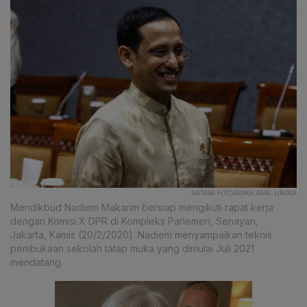
ANTARA FOTO/RIVAN AWAL LINGGA
Mendikbud Nadiem Makarim bersiap mengikuti rapat kerja
dengan Komisi X DPR di Kompleks Parlemen, Senayan,
Jakarta, Kamis (20/2/2020). Nadiem menyampaikan teknis
pembukaan sekolah tatap muka yang dimulai Juli 2021
mendatang.