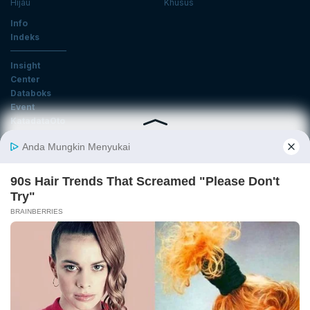
Hijau
Khusus
Info
Indeks
Insight
Center
Databoks
Event
KatadataOto
Langganan Newsletter
Email
Daftar
Ikuti Kami
Tentang Katadata
Advertising
Karier
Pedoman Media Siber
Kebijakan Privasi
Disclaimer
Hubungi Kami
©2026 Katadata. Hak cipta dilindungi Undang-undang.