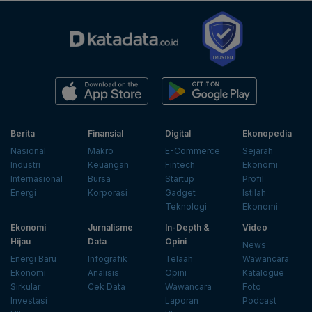
Berita
Finansial
Digital
Ekonopedia
Nasional
Makro
E-Commerce
Sejarah
Industri
Keuangan
Fintech
Ekonomi
Internasional
Bursa
Startup
Profil
Energi
Korporasi
Gadget
Istilah
Teknologi
Ekonomi
Ekonomi
Jurnalisme
In-Depth &
Video
Hijau
Data
Opini
News
Energi Baru
Infografik
Telaah
Wawancara
Ekonomi
Analisis
Opini
Katalogue
Sirkular
Cek Data
Wawancara
Foto
Investasi
Laporan
Podcast