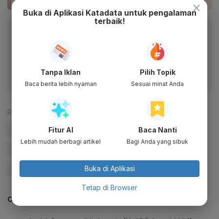
×
Buka di Aplikasi Katadata untuk pengalaman
terbaik!
Baca artikel ini lewat aplikasi mobile.
Dapatkan pengalaman membaca lebih nyaman dan nikmati
fitur menarik lainnya lewat aplikasi mobile Katadata.
Tanpa Iklan
Pilih Topik
Baca berita lebih nyaman
Sesuai minat Anda
Reporter:
Antara
#Bencana Alam
Fitur AI
Baca Nanti
Lebih mudah berbagi artikel
Bagi Anda yang sibuk
#Badan Nasional Penanggulangan Bencana (BNPB)
Buka di Aplikasi
#Banjir
Tetap di Browser
CEK JUGA DATA INI