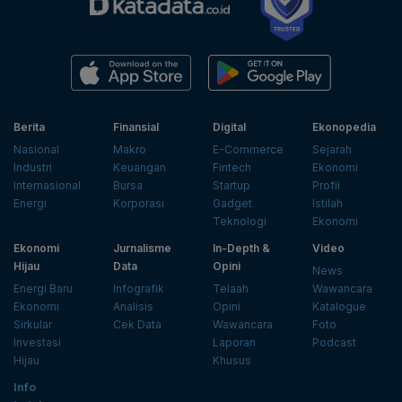
Berita
Finansial
Digital
Ekonopedia
Nasional
Makro
E-Commerce
Sejarah
Industri
Keuangan
Fintech
Ekonomi
Internasional
Bursa
Startup
Profil
Energi
Korporasi
Gadget
Istilah
Teknologi
Ekonomi
Ekonomi
Jurnalisme
In-Depth &
Video
Hijau
Data
Opini
News
Energi Baru
Infografik
Telaah
Wawancara
Ekonomi
Analisis
Opini
Katalogue
Sirkular
Cek Data
Wawancara
Foto
Investasi
Laporan
Podcast
Hijau
Khusus
Info