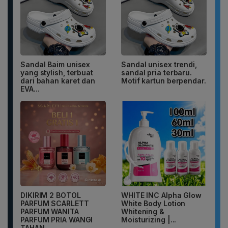
Sandal Baim unisex
Sandal unisex trendi,
yang stylish, terbuat
sandal pria terbaru.
dari bahan karet dan
Motif kartun berpendar.
EVA...
DIKIRIM 2 BOTOL
WHITE INC Alpha Glow
PARFUM SCARLETT
White Body Lotion
PARFUM WANITA
Whitening &
PARFUM PRIA WANGI
Moisturizing |...
TAHAN...