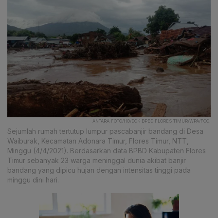
ANTARA FOTO/HO/DOK BPBD FLORES TIMUR/WPA/FOC.
Sejumlah rumah tertutup lumpur pascabanjir bandang di Desa
Waiburak, Kecamatan Adonara Timur, Flores Timur, NTT,
Minggu (4/4/2021). Berdasarkan data BPBD Kabupaten Flores
Timur sebanyak 23 warga meninggal dunia akibat banjir
bandang yang dipicu hujan dengan intensitas tinggi pada
minggu dini hari.