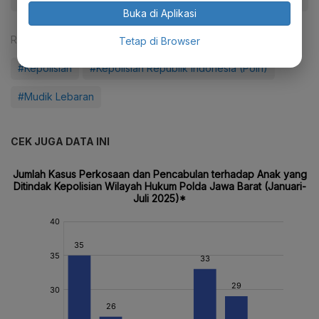
Buka di Aplikasi
Reporter:
Antara
Tetap di Browser
#Kepolisian
#Kepolisian Republik Indonesia (Polri)
#Mudik Lebaran
CEK JUGA DATA INI