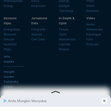
Internasional
Bursa
Startup
Profil
Energi
Korporasi
Gadget
Istilah
Teknologi
Ekonomi
Ekonomi
Jurnalisme
In-Depth &
Video
Hijau
Data
Opini
News
Energi Baru
Infografik
Telaah
Wawancara
Ekonomi
Analisis
Opini
Katalogue
Sirkular
Cek Data
Wawancara
Foto
Investasi
Laporan
Podcast
Hijau
Khusus
Info
Indeks
Insight
Center
Databoks
Event
KatadataOto
Langganan Newsletter