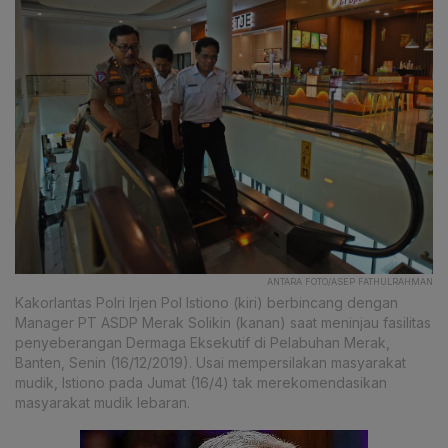
ANTARA FOTO/ASEP FATHULRAHMAN
Kakorlantas Polri Irjen Pol Istiono (kiri) berbincang dengan
Manager PT ASDP Merak Solikin (kanan) saat meninjau fasilitas
penyeberangan Dermaga Eksekutif di Pelabuhan Merak,
Banten, Senin (16/12/2019). Usai mempersilakan masyarakat
mudik, Istiono pada Jumat (16/4) tak merekomendasikan
masyarakat mudik lebaran.