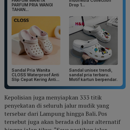
PARFUM WANITA
Indonesia Collection
PARFUM PRIA WANGI
Drop 1...
TAHAN...
Sandal Pria Wanita
Sandal unisex trendi,
CLOSS Waterproof Anti
sandal pria terbaru.
Slip Cepat Kering Anti...
Motif kartun berpendar.
Kepolisian juga menyiapkan 333 titik
penyekatan di seluruh jalur mudik yang
tersebar dari Lampung hingga Bali. Pos
tersebut juga akan berada di jalur alternatif
hingga jalan tikus. “Saya pastikan jalur