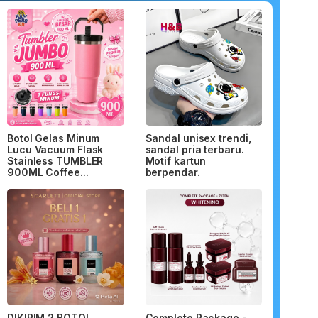
Botol Gelas Minum
Sandal unisex trendi,
Lucu Vacuum Flask
sandal pria terbaru.
Stainless TUMBLER
Motif kartun
900ML Coffee...
berpendar.
DIKIRIM 2 BOTOL
Complete Package -