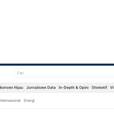
konomi Hijau
Jurnalisme Data
In-Depth & Opini
Otomotif
V
Internasional
Energi