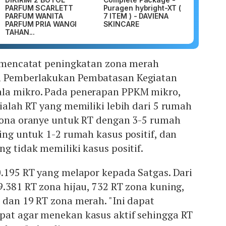
PARFUM SCARLETT
Puragen hybright-XT (
PARFUM WANITA
7 ITEM ) - DAVIENA
PARFUM PRIA WANGI
SKINCARE
TAHAN...
ga mencatat peningkatan zona merah
n Pemberlakukan Pembatasan Kegiatan
la mikro. Pada penerapan PPKM mikro,
 ialah RT yang memiliki lebih dari 5 rumah
 zona oranye untuk RT dengan 3-5 rumah
ning untuk 1-2 rumah kasus positif, dan
ng tidak memiliki kasus positif.
0.195 RT yang melapor kepada Satgas. Dari
9.381 RT zona hijau, 732 RT zona kuning,
 dan 19 RT zona merah. "Ini dapat
pat agar menekan kasus aktif sehingga RT