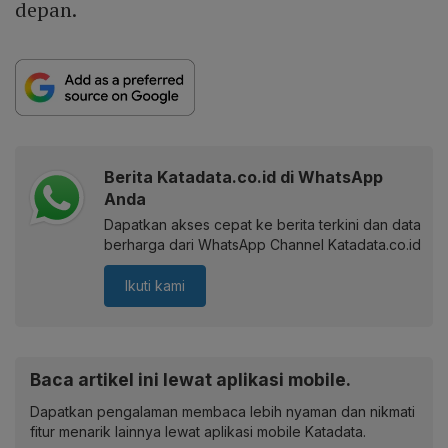
depan.
Berita Katadata.co.id di WhatsApp
Anda
Dapatkan akses cepat ke berita terkini dan data
berharga dari WhatsApp Channel Katadata.co.id
Ikuti kami
Baca artikel ini lewat aplikasi mobile.
Dapatkan pengalaman membaca lebih nyaman dan nikmati
fitur menarik lainnya lewat aplikasi mobile Katadata.