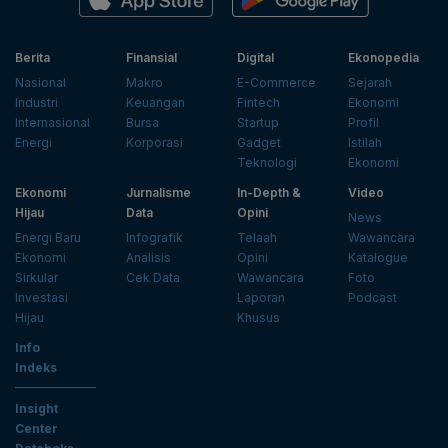
Berita
Finansial
Digital
Ekonopedia
Nasional
Makro
E-Commerce
Sejarah
Industri
Keuangan
Fintech
Ekonomi
Internasional
Bursa
Startup
Profil
Energi
Korporasi
Gadget
Istilah
Teknologi
Ekonomi
Ekonomi
Jurnalisme
In-Depth &
Video
Hijau
Data
Opini
News
Energi Baru
Infografik
Telaah
Wawancara
Ekonomi
Analisis
Opini
Katalogue
Sirkular
Cek Data
Wawancara
Foto
Investasi
Laporan
Podcast
Hijau
Khusus
Info
Indeks
Insight
Center