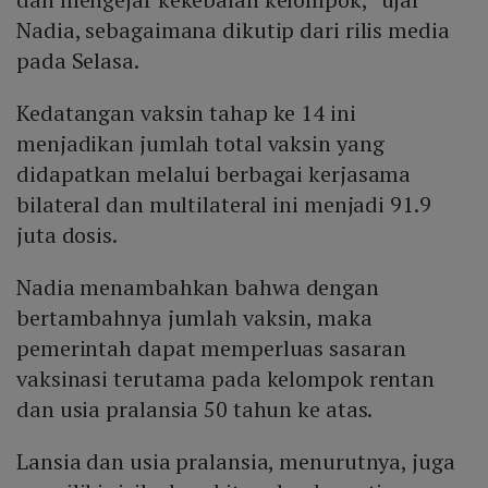
Nadia, sebagaimana dikutip dari rilis media
pada Selasa.
Kedatangan vaksin tahap ke 14 ini
menjadikan jumlah total vaksin yang
didapatkan melalui berbagai kerjasama
bilateral dan multilateral ini menjadi 91.9
juta dosis.
Nadia menambahkan bahwa dengan
bertambahnya jumlah vaksin, maka
pemerintah dapat memperluas sasaran
vaksinasi terutama pada kelompok rentan
dan usia pralansia 50 tahun ke atas.
Lansia dan usia pralansia, menurutnya, juga