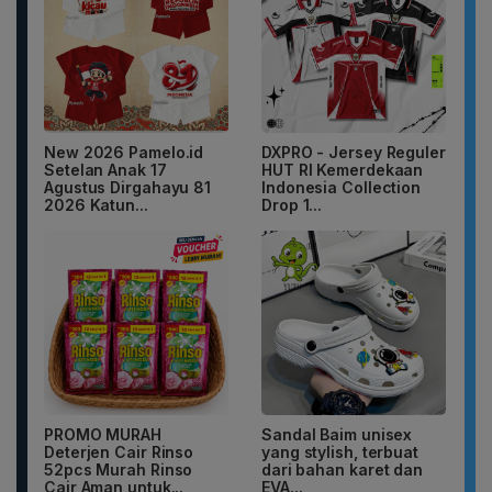
New 2026 Pamelo.id
DXPRO - Jersey Reguler
Setelan Anak 17
HUT RI Kemerdekaan
Agustus Dirgahayu 81
Indonesia Collection
2026 Katun...
Drop 1...
PROMO MURAH
Sandal Baim unisex
Deterjen Cair Rinso
yang stylish, terbuat
52pcs Murah Rinso
dari bahan karet dan
Cair Aman untuk...
EVA...