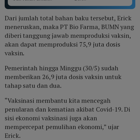
Dari jumlah total bahan baku tersebut, Erick
meneruskan, maka PT Bio Farma, BUMN yang
diberi tanggung jawab memproduksi vaksin,
akan dapat memproduksi 75,9 juta dosis
vaksin.
Pemerintah hingga Minggu (30/5) sudah
memberikan 26,9 juta dosis vaksin untuk
tahap satu dan dua.
“Vaksinasi membantu kita mencegah
penularan dan kematian akibat Covid-19. Di
sisi ekonomi vaksinasi juga akan
mempercepat pemulihan ekonomi,” ujar
Erick.