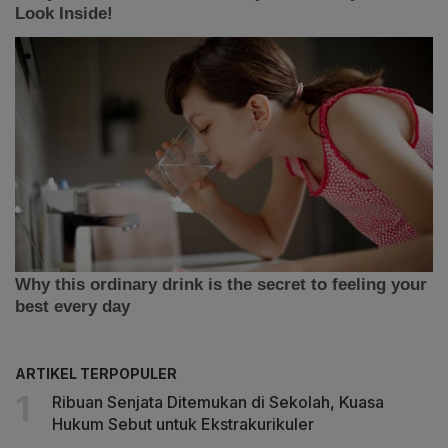
ARTIKEL TERPOPULER
Ribuan Senjata Ditemukan di Sekolah, Kuasa
Hukum Sebut untuk Ekstrakurikuler