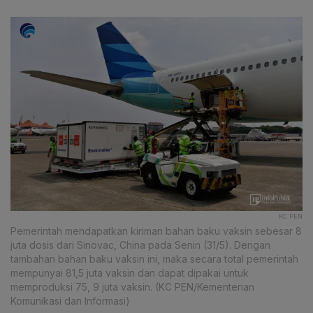
KC PEN
Pemerintah mendapatkan kiriman bahan baku vaksin sebesar 8
juta dosis dari Sinovac, China pada Senin (31/5). Dengan
tambahan bahan baku vaksin ini, maka secara total pemerintah
mempunyai 81,5 juta vaksin dan dapat dipakai untuk
memproduksi 75, 9 juta vaksin. (KC PEN/Kementerian
Komunikasi dan Informasi)