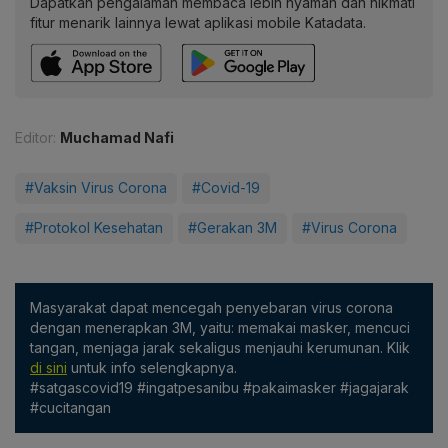
Dapatkan pengalaman membaca lebih nyaman dan nikmati
fitur menarik lainnya lewat aplikasi mobile Katadata.
Editor:
Muchamad Nafi
#Vaksin Virus Corona
#Covid-19
#Protokol Kesehatan
#Gerakan 3M
#Virus Corona
Masyarakat dapat mencegah penyebaran virus corona
dengan menerapkan 3M, yaitu: memakai masker, mencuci
tangan, menjaga jarak sekaligus menjauhi kerumunan. Klik
di sini
untuk info selengkapnya.
#satgascovid19 #ingatpesanibu #pakaimasker #jagajarak
#cucitangan