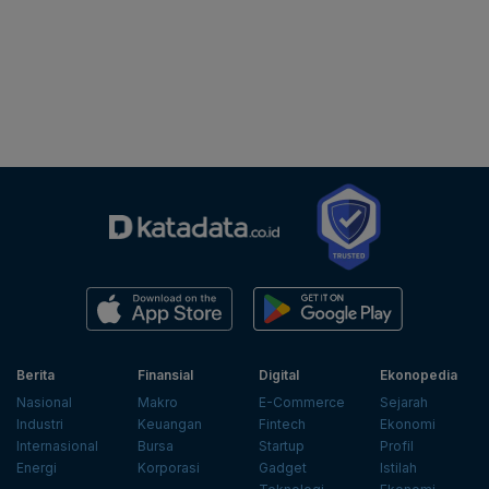
Berita
Finansial
Digital
Ekonopedia
Nasional
Makro
E-Commerce
Sejarah
Industri
Keuangan
Fintech
Ekonomi
Internasional
Bursa
Startup
Profil
Energi
Korporasi
Gadget
Istilah