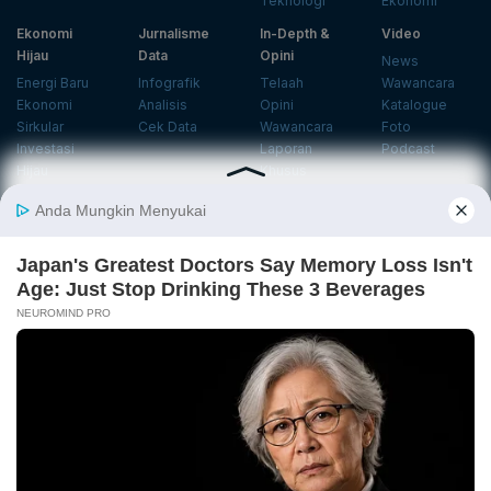
Teknologi
Ekonomi
Ekonomi
Jurnalisme
In-Depth &
Video
Hijau
Data
Opini
News
Energi Baru
Infografik
Telaah
Wawancara
Ekonomi
Analisis
Opini
Katalogue
Sirkular
Cek Data
Wawancara
Foto
Investasi
Laporan
Podcast
Hijau
Khusus
Info
Indeks
Insight
Center
Databoks
Event
KatadataOto
Langganan Newsletter
Email
Daftar