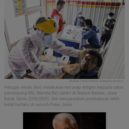
ANTARA FOTO/ FAKHRI HERMANSYAH/FOC.
Petugas medis (kiri) melakukan tes usap antigen kepada calon
penumpang KRL (Kereta Rel Listrik) di Stasiun Bekasi, Jawa
Barat, Senin (21/6/2021). Ahli menyarankan pembatasan lebih
ketat berlaku di seluruh Pulau Jawa