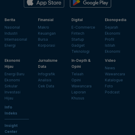
Berita
Finansial
Digital
Ekonopedia
Nasional
Makro
E-Commerce
Sejarah
Industri
Keuangan
Fintech
Ekonomi
Internasional
Bursa
Startup
Profil
Energi
Korporasi
Gadget
Istilah
Teknologi
Ekonomi
Ekonomi
Jurnalisme
In-Depth &
Video
Hijau
Data
Opini
News
Energi Baru
Infografik
Telaah
Wawancara
Ekonomi
Analisis
Opini
Katalogue
Sirkular
Cek Data
Wawancara
Foto
Investasi
Laporan
Podcast
Hijau
Khusus
Info
Indeks
Insight
Center