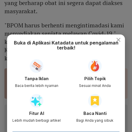
yang berharap obat ini segera dapat diakses
masyarakat.
"BPOM harus berhenti mengintimadasi kami
menyediakan senjata melawan Covid-19,"
×
kata Direktur Marketing PT Harsen dr. Riyo
Buka di Aplikasi Katadata untuk pengalaman
terbaik!
Kristian Utomo, Jumat (2/7) dalam
keterangan tertulis.
BACA JUGA
Tanpa Iklan
Pilih Topik
Video: WHO Belum Izinkan Ivermectin Jadi Obat
Baca berita lebih nyaman
Sesuai minat Anda
Covid-19
Baca artikel ini lewat aplikasi mobile.
Fitur AI
Baca Nanti
Lebih mudah berbagi artikel
Bagi Anda yang sibuk
Dapatkan pengalaman membaca lebih nyaman dan nikmati
fitur menarik lainnya lewat aplikasi mobile Katadata.