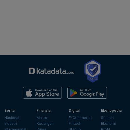
Berita
Finansial
Digital
Ekonopedia
Nasional
Makro
E-Commerce
Sejarah
Industri
Keuangan
Fintech
Ekonomi
Internasional
Bursa
Startup
Profil