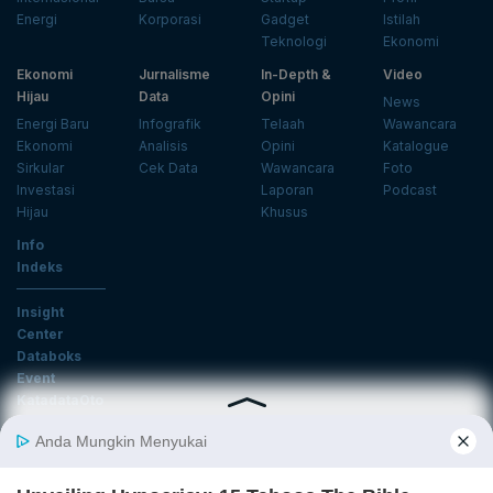
Energi
Korporasi
Gadget
Istilah
Teknologi
Ekonomi
Ekonomi
Jurnalisme
In-Depth &
Video
Hijau
Data
Opini
News
Energi Baru
Infografik
Telaah
Wawancara
Ekonomi
Analisis
Opini
Katalogue
Sirkular
Cek Data
Wawancara
Foto
Investasi
Laporan
Podcast
Hijau
Khusus
Info
Indeks
Insight
Center
Databoks
Event
KatadataOto
Langganan Newsletter
Email