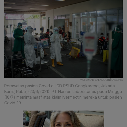
MUHAMAD ZAENUDDIN|KATADATA
Perawatan pasien Covid di IGD RSUD Cengkareng, Jakarta
Barat, Rabu, (23/6/2021). PT Harsen Laboratories pada Minggu
(18/7) meminta maaf atas klaim Ivermectin mereka untuk pasien
Covid-19